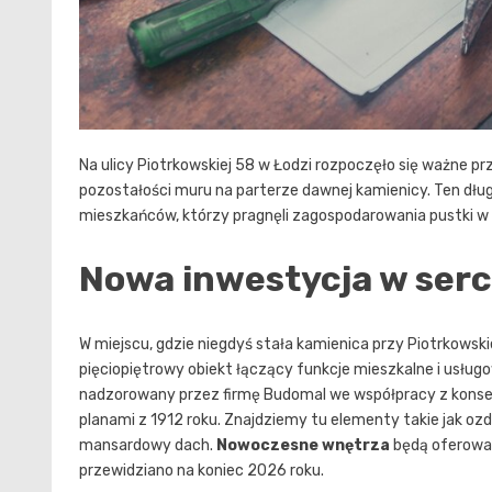
Na ulicy Piotrkowskiej 58 w Łodzi rozpoczęło się ważne p
pozostałości muru na parterze dawnej kamienicy. Ten dłu
mieszkańców, którzy pragnęli zagospodarowania pustki w
Nowa inwestycja w serc
W miejscu, gdzie niegdyś stała kamienica przy Piotrkowsk
pięciopiętrowy obiekt łączący funkcje mieszkalne i usług
nadzorowany przez firmę Budomal we współpracy z konse
planami z 1912 roku. Znajdziemy tu elementy takie jak oz
mansardowy dach.
Nowoczesne wnętrza
będą oferować
przewidziano na koniec 2026 roku.