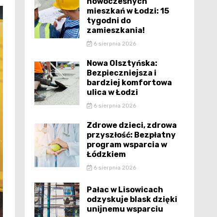
nowoczesnych
mieszkań w Łodzi: 15
tygodni do
zamieszkania!
6 sierpnia 2026
Nowa Olsztyńska:
Bezpieczniejsza i
bardziej komfortowa
ulica w Łodzi
6 sierpnia 2026
Zdrowe dzieci, zdrowa
przyszłość: Bezpłatny
program wsparcia w
Łódzkiem
6 sierpnia 2026
Pałac w Lisowicach
odzyskuje blask dzięki
unijnemu wsparciu