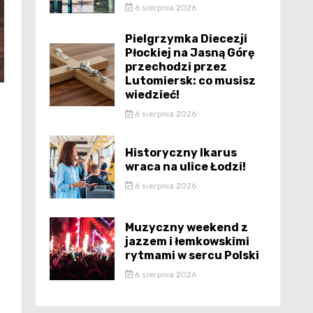
6 sierpnia 2026
Pielgrzymka Diecezji
Płockiej na Jasną Górę
przechodzi przez
Lutomiersk: co musisz
wiedzieć!
6 sierpnia 2026
Historyczny Ikarus
wraca na ulice Łodzi!
6 sierpnia 2026
Muzyczny weekend z
jazzem i łemkowskimi
rytmami w sercu Polski
6 sierpnia 2026