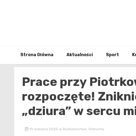
Skip
to
content
Strona Główna
Aktualności
Sport
K
Prace przy Piotrko
rozpoczęte! Znikn
„dziura” w sercu m
19 sierpnia 2025
w
Budownictwo
,
Remonty