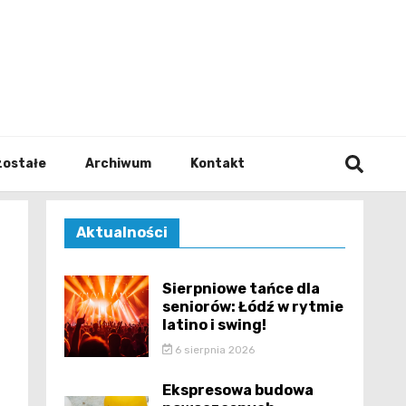
walodz
zostałe
Archiwum
Kontakt
Aktualności
Sierpniowe tańce dla
seniorów: Łódź w rytmie
latino i swing!
6 sierpnia 2026
Ekspresowa budowa