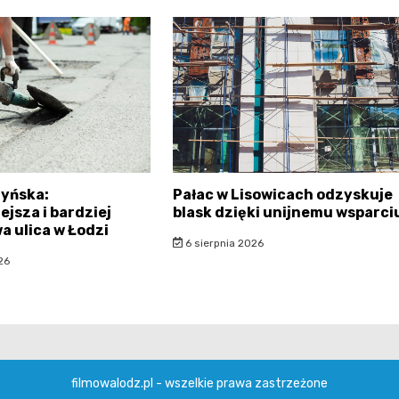
tyńska:
Pałac w Lisowicach odzyskuje
ejsza i bardziej
blask dzięki unijnemu wsparci
 ulica w Łodzi
6 sierpnia 2026
26
filmowalodz.pl - wszelkie prawa zastrzeżone