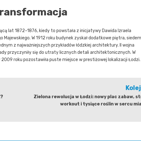
 transformacja
ącą lat 1872–1876, kiedy to powstała z inicjatywy Dawida Izraela
o Majewskiego. W 1912 roku budynek zyskał dodatkowe piętra, siede
dnym z najważniejszych przykładów łódzkiej architektury. II wojna
dy przyczyniły się do utraty licznych detali architektonicznych. W
 2009 roku pozostawiła puste miejsce w prestiżowej lokalizacji Łodzi.
Kole
K?
Zielona rewolucja w Łodzi: nowy plac zabaw, s
workout i tysiące roślin w sercu mi