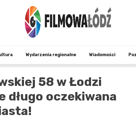
wszystko co związane z filmami i Łodzia
filmo
ultura
Wydarzenia regionalne
Wiadomości
Po
wskiej 58 w Łodzi
ie długo oczekiwana
iasta!