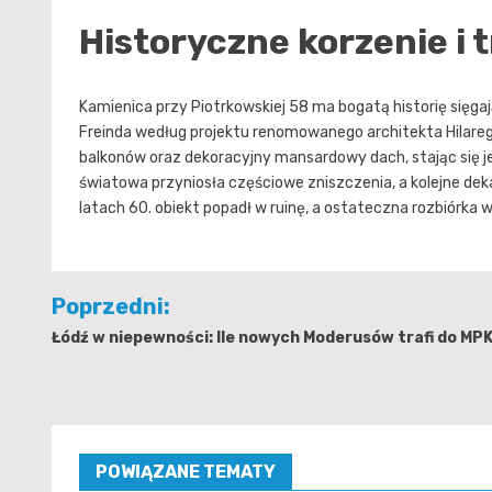
Historyczne korzenie i
Kamienica przy Piotrkowskiej 58 ma bogatą historię sięgaj
Freinda według projektu renomowanego architekta Hilareg
balkonów oraz dekoracyjny mansardowy dach, stając się je
światowa przyniosła częściowe zniszczenia, a kolejne deka
latach 60. obiekt popadł w ruinę, a ostateczna rozbiórka w
Nawigacja
Poprzedni:
wpisu
Łódź w niepewności: Ile nowych Moderusów trafi do MP
POWIĄZANE TEMATY