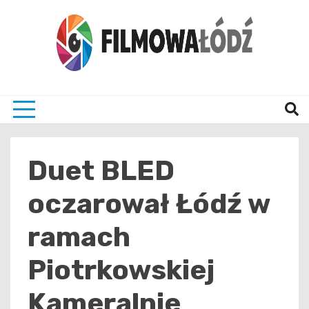
Skip
to
content
wszystko co związane z filmami i Łodzia
filmo
Duet BLED
oczarował Łódź w
ramach
Piotrkowskiej
Kameralnie