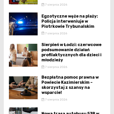
7 sierpnia 2026
Egzotyczne węże na plaży:
Policja interweniuje w
Piotrkowie Trybunalskim
7 sierpnia 2026
Sierpień w Łodzi: czerwcowe
podsumowanie działań
profilaktycznych dla dzieci i
młodzieży
7 sierpnia 2026
Bezpłatna pomoc prawna w
Powiecie Kazimierskim –
skorzystaj z szansy na
wsparcie!
7 sierpnia 2026
Nowa trasa autobusu 53B w