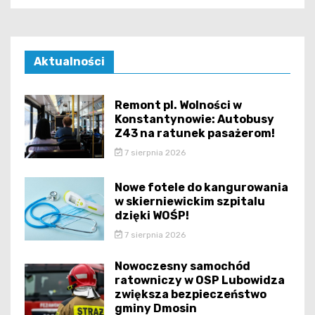
Aktualności
Remont pl. Wolności w
Konstantynowie: Autobusy
Z43 na ratunek pasażerom!
7 sierpnia 2026
Nowe fotele do kangurowania
w skierniewickim szpitalu
dzięki WOŚP!
7 sierpnia 2026
Nowoczesny samochód
ratowniczy w OSP Lubowidza
zwiększa bezpieczeństwo
gminy Dmosin