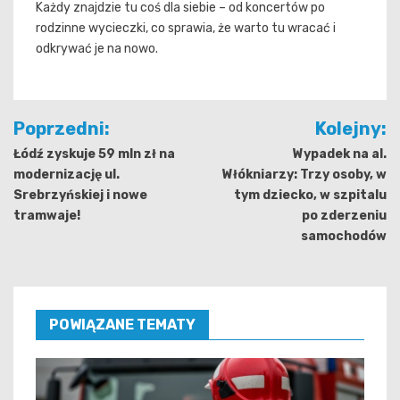
Każdy znajdzie tu coś dla siebie – od koncertów po
rodzinne wycieczki, co sprawia, że warto tu wracać i
odkrywać je na nowo.
Nawigacja
Poprzedni:
Kolejny:
wpisu
Łódź zyskuje 59 mln zł na
Wypadek na al.
modernizację ul.
Włókniarzy: Trzy osoby, w
Srebrzyńskiej i nowe
tym dziecko, w szpitalu
tramwaje!
po zderzeniu
samochodów
POWIĄZANE TEMATY