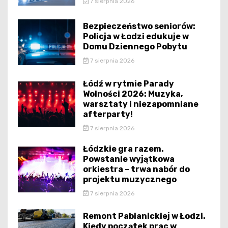
7 sierpnia 2026
Bezpieczeństwo seniorów:
Policja w Łodzi edukuje w
Domu Dziennego Pobytu
7 sierpnia 2026
Łódź w rytmie Parady
Wolności 2026: Muzyka,
warsztaty i niezapomniane
afterparty!
7 sierpnia 2026
Łódzkie gra razem.
Powstanie wyjątkowa
orkiestra – trwa nabór do
projektu muzycznego
7 sierpnia 2026
Remont Pabianickiej w Łodzi.
Kiedy początek prac w