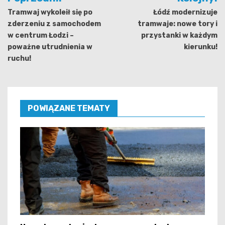
wpisu
Tramwaj wykoleił się po
Łódź modernizuje
zderzeniu z samochodem
tramwaje: nowe tory i
w centrum Łodzi –
przystanki w każdym
poważne utrudnienia w
kierunku!
ruchu!
POWIĄZANE TEMATY