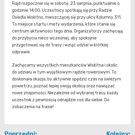
Rajd rozpocznie się w sobotę, 23 sierpnia, punktualnie o
godzinie 14:00. Uczestnicy spotkają się przy Radzie
Osiedla Wiskitno, mieszczącej się przy ulicy Kolumny 311.
To miejsce startu i mety wydarzenia, które stanie się
centrum aktywności tego dnia. Organizatorzy zachęcają
do przybycia nieco wcześniej, aby spokojnie
przygotować się do trasy i wziąć udział w krótkiej
odprawie.
Zachęcamy wszystkich mieszkańców Wiskitna i okolic
do udziału w tym wyjątkowym rajdzie rowerowym. To
doskonała okazja, by aktywnie spędzić czas na świeżym
powietrzu, poznać lepiej swoją okolicę oraz nawiązać
nowe znajomości. Niezależnie od wybranej trasy, każdy
uczestnik z pewnością odnajdzie coś dla siebie. Do
zobaczenia na trasie!
Nawigacja
Poprzedni:
Kolejny: