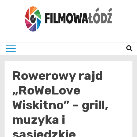
Skip
to
content
wszystko co związane z filmami i Łodzia
filmo
Rowerowy rajd
„RoWeLove
Wiskitno” – grill,
muzyka i
sąsiedzkie