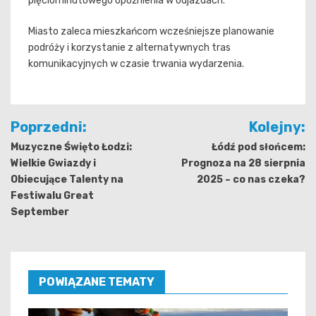
pięciominutowego opóźnienia w odjazdach.
Miasto zaleca mieszkańcom wcześniejsze planowanie
podróży i korzystanie z alternatywnych tras
komunikacyjnych w czasie trwania wydarzenia.
Nawigacja
Poprzedni:
Kolejny:
wpisu
Muzyczne Święto Łodzi:
Łódź pod słońcem:
Wielkie Gwiazdy i
Prognoza na 28 sierpnia
Obiecujące Talenty na
2025 – co nas czeka?
Festiwalu Great
September
POWIĄZANE TEMATY