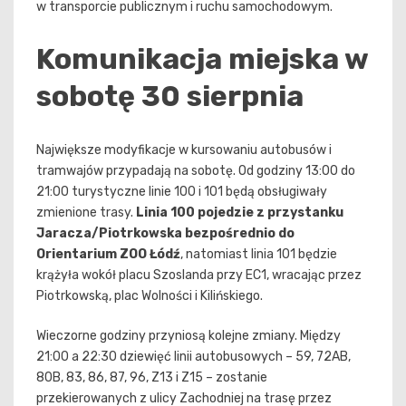
w transporcie publicznym i ruchu samochodowym.
Komunikacja miejska w
sobotę 30 sierpnia
Największe modyfikacje w kursowaniu autobusów i
tramwajów przypadają na sobotę. Od godziny 13:00 do
21:00 turystyczne linie 100 i 101 będą obsługiwały
zmienione trasy.
Linia 100 pojedzie z przystanku
Jaracza/Piotrkowska bezpośrednio do
Orientarium ZOO Łódź
, natomiast linia 101 będzie
krążyła wokół placu Szoslanda przy EC1, wracając przez
Piotrkowską, plac Wolności i Kilińskiego.
Wieczorne godziny przyniosą kolejne zmiany. Między
21:00 a 22:30 dziewięć linii autobusowych – 59, 72AB,
80B, 83, 86, 87, 96, Z13 i Z15 – zostanie
przekierowanych z ulicy Zachodniej na trasę przez