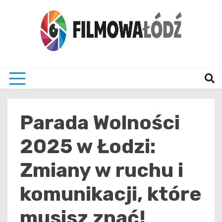
Skip
to
content
wszystko co związane z filmami i Łodzia
filmo
Parada Wolności
2025 w Łodzi:
Zmiany w ruchu i
komunikacji, które
musisz znać!