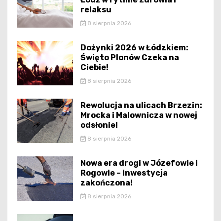
relaksu
8 sierpnia 2026
Dożynki 2026 w Łódzkiem:
Święto Plonów Czeka na
Ciebie!
8 sierpnia 2026
Rewolucja na ulicach Brzezin:
Mrocka i Malownicza w nowej
odsłonie!
8 sierpnia 2026
Nowa era drogi w Józefowie i
Rogowie – inwestycja
zakończona!
8 sierpnia 2026