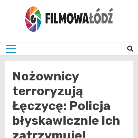
Skip
to
content
wszystko co związane z filmami i Łodzia
filmo
Nożownicy
terroryzują
Łęczycę: Policja
błyskawicznie ich
zatrzymuje!