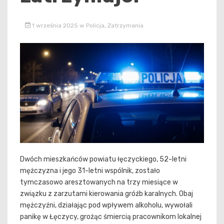
1 września 2025
w
Policja
,
Zatrzymania
Dwóch mieszkańców powiatu łęczyckiego, 52-letni
mężczyzna i jego 31-letni wspólnik, zostało
tymczasowo aresztowanych na trzy miesiące w
związku z zarzutami kierowania gróźb karalnych. Obaj
mężczyźni, działając pod wpływem alkoholu, wywołali
panikę w Łęczycy, grożąc śmiercią pracownikom lokalnej