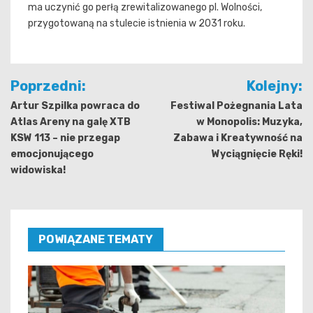
ma uczynić go perłą zrewitalizowanego pl. Wolności,
przygotowaną na stulecie istnienia w 2031 roku.
Nawigacja
Poprzedni:
Kolejny:
wpisu
Artur Szpilka powraca do
Festiwal Pożegnania Lata
Atlas Areny na galę XTB
w Monopolis: Muzyka,
KSW 113 – nie przegap
Zabawa i Kreatywność na
emocjonującego
Wyciągnięcie Ręki!
widowiska!
POWIĄZANE TEMATY