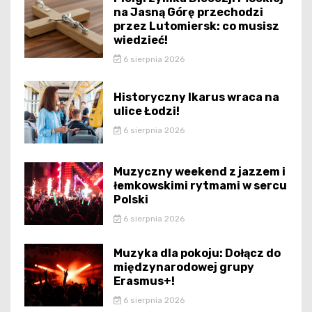
na Jasną Górę przechodzi
przez Lutomiersk: co musisz
wiedzieć!
6 sierpnia 2026
Historyczny Ikarus wraca na
ulice Łodzi!
6 sierpnia 2026
Muzyczny weekend z jazzem i
łemkowskimi rytmami w sercu
Polski
6 sierpnia 2026
Muzyka dla pokoju: Dołącz do
międzynarodowej grupy
Erasmus+!
6 sierpnia 2026