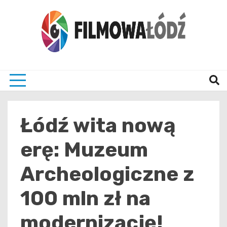
Skip
to
content
wszystko co związane z filmami i Łodzia
filmo
Łódź wita nową
erę: Muzeum
Archeologiczne z
100 mln zł na
modernizację!