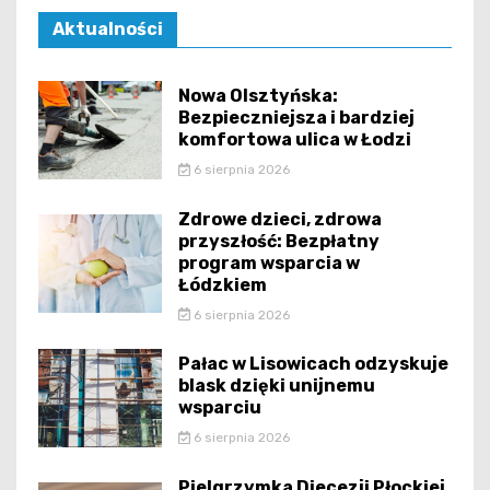
Aktualności
Nowa Olsztyńska:
Bezpieczniejsza i bardziej
komfortowa ulica w Łodzi
6 sierpnia 2026
Zdrowe dzieci, zdrowa
przyszłość: Bezpłatny
program wsparcia w
Łódzkiem
6 sierpnia 2026
Pałac w Lisowicach odzyskuje
blask dzięki unijnemu
wsparciu
6 sierpnia 2026
Pielgrzymka Diecezji Płockiej