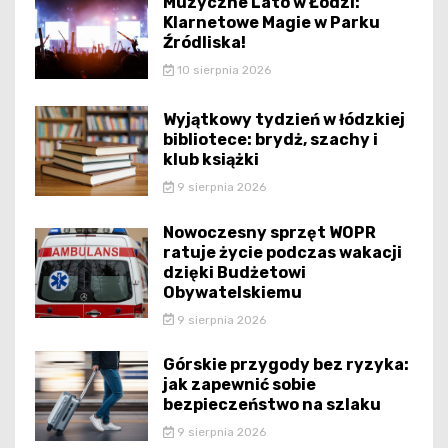
Muzyczne Lato w Łodzi:
Klarnetowe Magie w Parku
Źródliska!
10 sierpnia 2026
Wyjątkowy tydzień w łódzkiej
bibliotece: brydż, szachy i
klub książki
9 sierpnia 2026
Nowoczesny sprzęt WOPR
ratuje życie podczas wakacji
dzięki Budżetowi
Obywatelskiemu
9 sierpnia 2026
Górskie przygody bez ryzyka:
jak zapewnić sobie
bezpieczeństwo na szlaku
9 sierpnia 2026