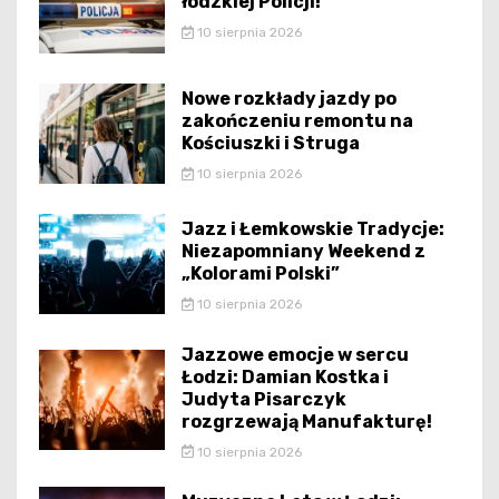
łódzkiej Policji!
10 sierpnia 2026
Nowe rozkłady jazdy po
zakończeniu remontu na
Kościuszki i Struga
10 sierpnia 2026
Jazz i Łemkowskie Tradycje:
Niezapomniany Weekend z
„Kolorami Polski”
10 sierpnia 2026
Jazzowe emocje w sercu
Łodzi: Damian Kostka i
Judyta Pisarczyk
rozgrzewają Manufakturę!
10 sierpnia 2026