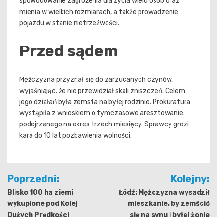
spowodowanie zagrożenia dla życia wielu osób oraz
mienia w wielkich rozmiarach, a także prowadzenie
pojazdu w stanie nietrzeźwości.
Przed sądem
Mężczyzna przyznał się do zarzucanych czynów,
wyjaśniając, że nie przewidział skali zniszczeń. Celem
jego działań była zemsta na byłej rodzinie. Prokuratura
wystąpiła z wnioskiem o tymczasowe aresztowanie
podejrzanego na okres trzech miesięcy. Sprawcy grozi
kara do 10 lat pozbawienia wolności.
Nawigacja
Poprzedni:
Kolejny:
wpisu
Blisko 100 ha ziemi
Łódź: Mężczyzna wysadził
wykupione pod Kolej
mieszkanie, by zemścić
Dużych Prędkości
się na synu i byłej żonie