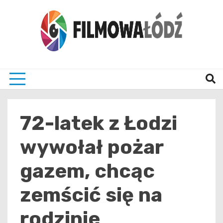
Skip
to
content
wszystko co związane z filmami i Łodzia
filmo
72-latek z Łodzi
wywołał pożar
gazem, chcąc
zemścić się na
rodzinie