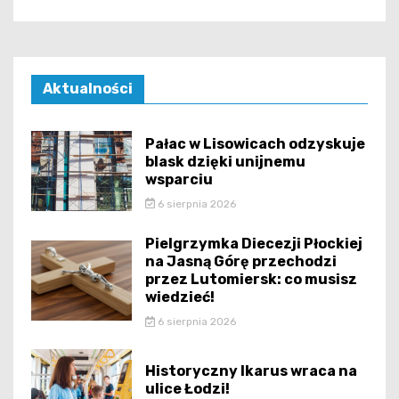
Aktualności
Pałac w Lisowicach odzyskuje
blask dzięki unijnemu
wsparciu
6 sierpnia 2026
Pielgrzymka Diecezji Płockiej
na Jasną Górę przechodzi
przez Lutomiersk: co musisz
wiedzieć!
6 sierpnia 2026
Historyczny Ikarus wraca na
ulice Łodzi!