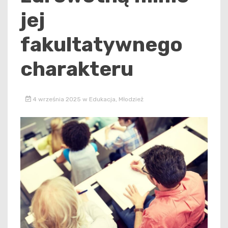
jej
fakultatywnego
charakteru
4 września 2025
w
Edukacja
,
Młodzież