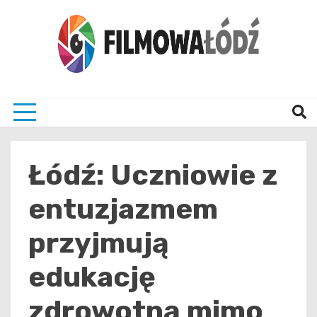
Skip
to
content
wszystko co związane z filmami i Łodzia
filmo
Łódź: Uczniowie z
entuzjazmem
przyjmują
edukację
zdrowotną mimo