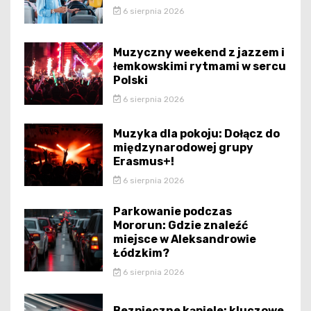
6 sierpnia 2026
Muzyczny weekend z jazzem i
łemkowskimi rytmami w sercu
Polski
6 sierpnia 2026
Muzyka dla pokoju: Dołącz do
międzynarodowej grupy
Erasmus+!
6 sierpnia 2026
Parkowanie podczas
Mororun: Gdzie znaleźć
miejsce w Aleksandrowie
Łódzkim?
6 sierpnia 2026
Bezpieczne kąpiele: kluczowe