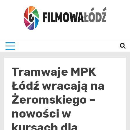
Skip
to
content
wszystko co związane z filmami i Łodzia
filmo
Tramwaje MPK
Łódź wracają na
Żeromskiego –
nowości w
kursach dla