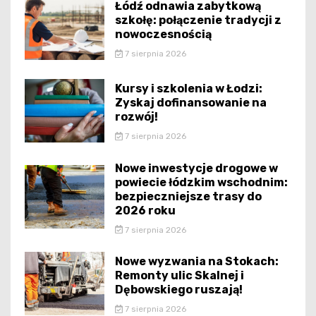
Łódź odnawia zabytkową
szkołę: połączenie tradycji z
nowoczesnością
7 sierpnia 2026
Kursy i szkolenia w Łodzi:
Zyskaj dofinansowanie na
rozwój!
7 sierpnia 2026
Nowe inwestycje drogowe w
powiecie łódzkim wschodnim:
bezpieczniejsze trasy do
2026 roku
7 sierpnia 2026
Nowe wyzwania na Stokach:
Remonty ulic Skalnej i
Dębowskiego ruszają!
7 sierpnia 2026