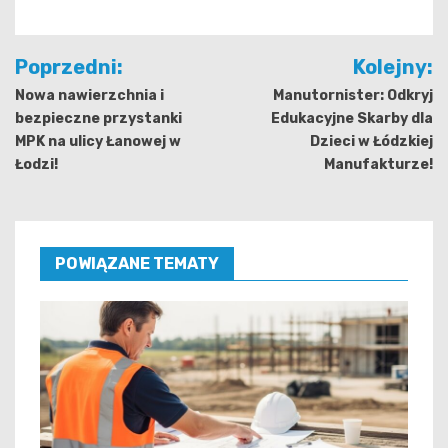
Nawigacja
Poprzedni:
Kolejny:
wpisu
Nowa nawierzchnia i
Manutornister: Odkryj
bezpieczne przystanki
Edukacyjne Skarby dla
MPK na ulicy Łanowej w
Dzieci w Łódzkiej
Łodzi!
Manufakturze!
POWIĄZANE TEMATY