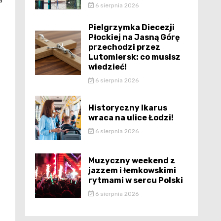
a
6 sierpnia 2026
Pielgrzymka Diecezji
Płockiej na Jasną Górę
przechodzi przez
Lutomiersk: co musisz
wiedzieć!
6 sierpnia 2026
Historyczny Ikarus
wraca na ulice Łodzi!
6 sierpnia 2026
Muzyczny weekend z
jazzem i łemkowskimi
rytmami w sercu Polski
6 sierpnia 2026