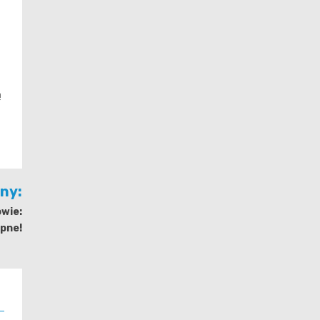
ą
jny:
wie:
pne!