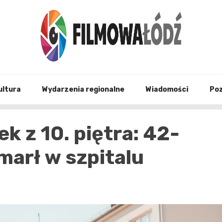
wszystko co związane z filmami i Łodzia
filmo
ultura
Wydarzenia regionalne
Wiadomości
Po
 z 10. piętra: 42-
zmarł w szpitalu