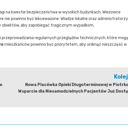
wagi na kwestie bezpieczeństwa w wysokich budynkach. Wieżowce
które nie powinno być lekceważone. Władze lokalne oraz administratorzy
y obiektów, aby zapobiegać tragicznym wypadkom.
i przeprowadzania regularnych przeglądów technicznych, które mog
wo
mieszkańców powinno być priorytetem, aby uniknąć nieszczęść w
Kole
o
Nowa Placówka Opieki Długoterminowej w Piotrko
Wsparcie dla Niesamodzielnych Pacjentów Już Dostę