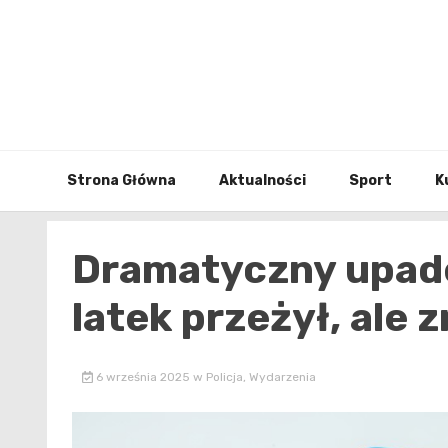
Skip
to
content
Strona Główna
Aktualności
Sport
K
Dramatyczny upadek
latek przeżył, ale 
6 września 2025
w
Policja
,
Wydarzenia