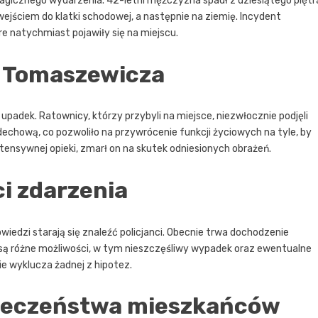
ragicznego wydarzenia. 42-letni mężczyzna spadł z dziesiątego piętr
jściem do klatki schodowej, a następnie na ziemię. Incydent
e natychmiast pojawiły się na miejscu.
 Tomaszewicza
adek. Ratownicy, którzy przybyli na miejsce, niezwłocznie podjęli
echową, co pozwoliło na przywrócenie funkcji życiowych na tyle, by
ensywnej opieki, zmarł on na skutek odniesionych obrażeń.
ci zdarzenia
edzi starają się znaleźć policjanci. Obecnie trwa dochodzenie
są różne możliwości, w tym nieszczęśliwy wypadek oraz ewentualne
ie wyklucza żadnej z hipotez.
pieczeństwa mieszkańców