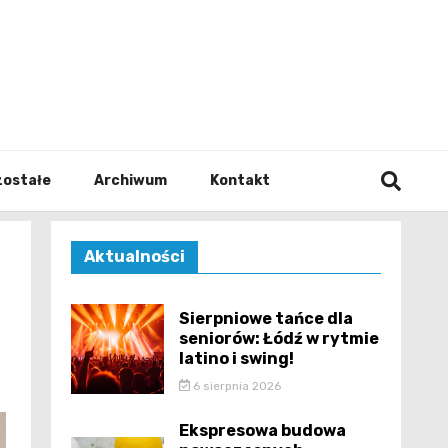
walodz
zostałe
Archiwum
Kontakt
Aktualności
Sierpniowe tańce dla
seniorów: Łódź w rytmie
latino i swing!
6 sierpnia 2026
Ekspresowa budowa