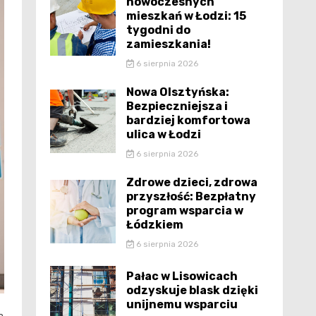
nowoczesnych
mieszkań w Łodzi: 15
tygodni do
zamieszkania!
6 sierpnia 2026
Nowa Olsztyńska:
Bezpieczniejsza i
bardziej komfortowa
ulica w Łodzi
6 sierpnia 2026
Zdrowe dzieci, zdrowa
przyszłość: Bezpłatny
program wsparcia w
Łódzkiem
6 sierpnia 2026
Pałac w Lisowicach
odzyskuje blask dzięki
unijnemu wsparciu