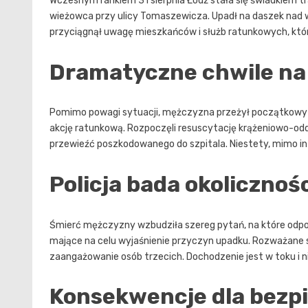
Wczesnym rankiem 31 sierpnia Łódź stała się świadkiem t
wieżowca przy ulicy Tomaszewicza. Upadł na daszek nad we
przyciągnął uwagę mieszkańców i służb ratunkowych, któr
Dramatyczne chwile na
Pomimo powagi sytuacji, mężczyzna przeżył początkowy up
akcję ratunkową. Rozpoczęli resuscytację krążeniowo-odd
przewieźć poszkodowanego do szpitala. Niestety, mimo int
Policja bada okolicznoś
Śmierć mężczyzny wzbudziła szereg pytań, na które odpowi
mające na celu wyjaśnienie przyczyn upadku. Rozważane 
zaangażowanie osób trzecich. Dochodzenie jest w toku i n
Konsekwencje dla bez