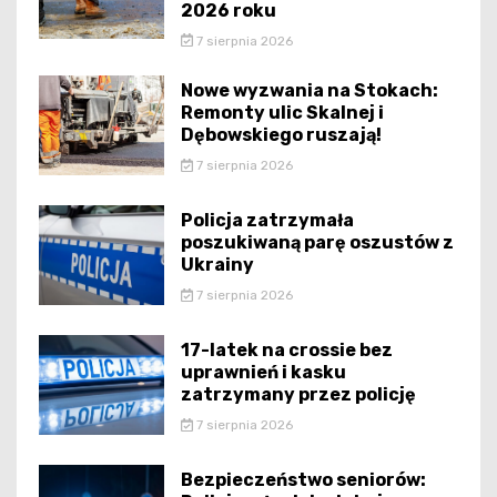
2026 roku
7 sierpnia 2026
Nowe wyzwania na Stokach:
Remonty ulic Skalnej i
Dębowskiego ruszają!
7 sierpnia 2026
Policja zatrzymała
poszukiwaną parę oszustów z
Ukrainy
7 sierpnia 2026
17-latek na crossie bez
uprawnień i kasku
zatrzymany przez policję
7 sierpnia 2026
Bezpieczeństwo seniorów: