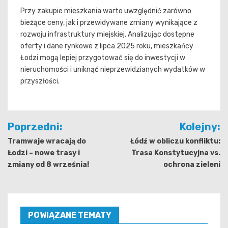
Przy zakupie mieszkania warto uwzględnić zarówno
bieżące ceny, jak i przewidywane zmiany wynikające z
rozwoju infrastruktury miejskiej. Analizując dostępne
oferty i dane rynkowe z lipca 2025 roku, mieszkańcy
Łodzi mogą lepiej przygotować się do inwestycji w
nieruchomości i uniknąć nieprzewidzianych wydatków w
przyszłości.
Nawigacja
Poprzedni:
Kolejny:
wpisu
Tramwaje wracają do
Łódź w obliczu konfliktu:
Łodzi – nowe trasy i
Trasa Konstytucyjna vs.
zmiany od 8 września!
ochrona zieleni
POWIĄZANE TEMATY