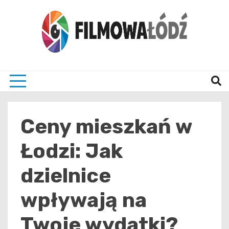
Skip
to
content
wszystko co związane z filmami i Łodzia
filmo
Ceny mieszkań w
Łodzi: Jak
dzielnice
wpływają na
Twoje wydatki?