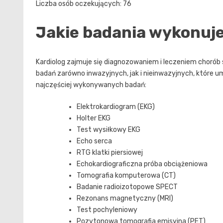
Liczba osób oczekujących: 76
Jakie badania wykonuje
Kardiolog zajmuje się diagnozowaniem i leczeniem chorób 
badań zarówno inwazyjnych, jak i nieinwazyjnych, które u
najczęściej wykonywanych badań:
Elektrokardiogram (EKG)
Holter EKG
Test wysiłkowy EKG
Echo serca
RTG klatki piersiowej
Echokardiograficzna próba obciążeniowa
Tomografia komputerowa (CT)
Badanie radioizotopowe SPECT
Rezonans magnetyczny (MRI)
Test pochyleniowy
Pozytonowa tomografia emisyjna (PET)