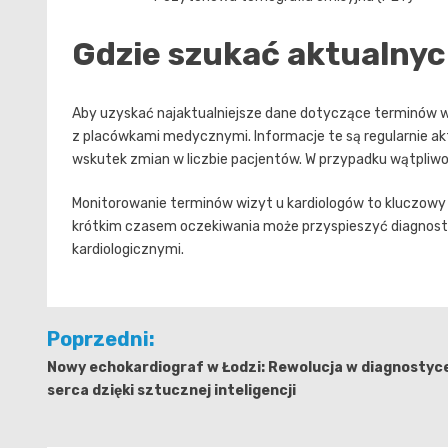
Gdzie szukać aktualnyc
Aby uzyskać najaktualniejsze dane dotyczące terminów wi
z placówkami medycznymi. Informacje te są regularnie ak
wskutek zmian w liczbie pacjentów. W przypadku wątpliwoś
Monitorowanie terminów wizyt u kardiologów to kluczowy k
krótkim czasem oczekiwania może przyspieszyć diagnostyk
kardiologicznymi.
Nawigacja
Poprzedni:
wpisu
Nowy echokardiograf w Łodzi: Rewolucja w diagnostyc
serca dzięki sztucznej inteligencji