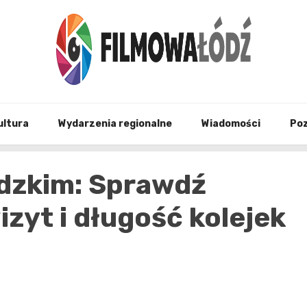
wszystko co związane z filmami i Łodzia
filmo
ultura
Wydarzenia regionalne
Wiadomości
Po
ódzkim: Sprawdź
izyt i długość kolejek