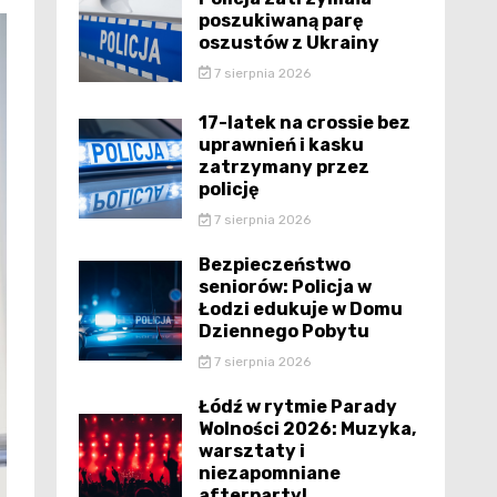
poszukiwaną parę
oszustów z Ukrainy
7 sierpnia 2026
17-latek na crossie bez
uprawnień i kasku
zatrzymany przez
policję
7 sierpnia 2026
Bezpieczeństwo
seniorów: Policja w
Łodzi edukuje w Domu
Dziennego Pobytu
7 sierpnia 2026
Łódź w rytmie Parady
Wolności 2026: Muzyka,
warsztaty i
niezapomniane
afterparty!