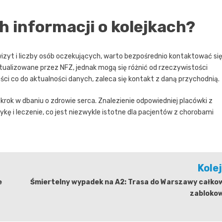
h informacji o kolejkach?
zyt i liczby osób oczekujących, warto bezpośrednio kontaktować si
tualizowane przez NFZ, jednak mogą się różnić od rzeczywistości
ci co do aktualności danych, zaleca się kontakt z daną przychodnią.
rok w dbaniu o zdrowie serca. Znalezienie odpowiedniej placówki z
ę i leczenie, co jest niezwykle istotne dla pacjentów z chorobami
Kole
e
Śmiertelny wypadek na A2: Trasa do Warszawy całko
zabloko