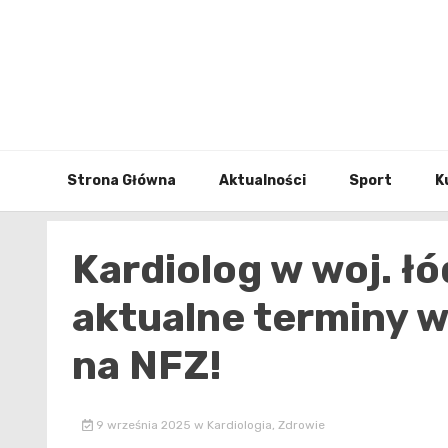
Skip
to
content
Strona Główna
Aktualności
Sport
K
Kardiolog w woj. ł
aktualne terminy w
na NFZ!
9 września 2025
w
Kardiologia
,
Zdrowie