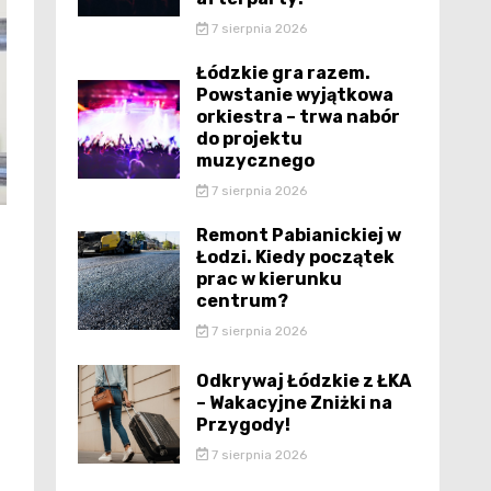
7 sierpnia 2026
Łódzkie gra razem.
Powstanie wyjątkowa
orkiestra – trwa nabór
do projektu
muzycznego
7 sierpnia 2026
Remont Pabianickiej w
Łodzi. Kiedy początek
prac w kierunku
centrum?
7 sierpnia 2026
Odkrywaj Łódzkie z ŁKA
– Wakacyjne Zniżki na
Przygody!
7 sierpnia 2026