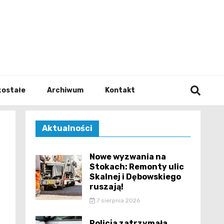
walodz
zostałe
Archiwum
Kontakt
Aktualności
Nowe wyzwania na
Stokach: Remonty ulic
Skalnej i Dębowskiego
ruszają!
7 sierpnia 2026
Policja zatrzymała