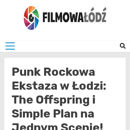
Skip
to
content
wszystko co związane z filmami i Łodzia
filmo
Punk Rockowa
Ekstaza w Łodzi:
The Offspring i
Simple Plan na
Jednym Scenie!