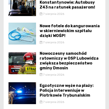
Konstantynowie: Autobusy
Z43 na ratunek pasażerom!
7 sierpnia 2026
Nowe fotele do kangurowania
w skierniewickim szpitalu
dzięki WOŚP!
7 sierpnia 2026
Nowoczesny samochód
ratowniczy w OSP Lubowidza
zwiększa bezpieczeństwo
gminy Dmosin
7 sierpnia 2026
Egzotyczne węże na plaży:
Policja interweniuje w
Piotrkowie Trybunalskim
7 sierpnia 2026