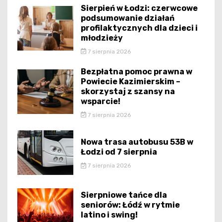
Sierpień w Łodzi: czerwcowe
podsumowanie działań
profilaktycznych dla dzieci i
młodzieży
7 sierpnia 2026
Bezpłatna pomoc prawna w
Powiecie Kazimierskim –
skorzystaj z szansy na
wsparcie!
7 sierpnia 2026
Nowa trasa autobusu 53B w
Łodzi od 7 sierpnia
7 sierpnia 2026
Sierpniowe tańce dla
seniorów: Łódź w rytmie
latino i swing!