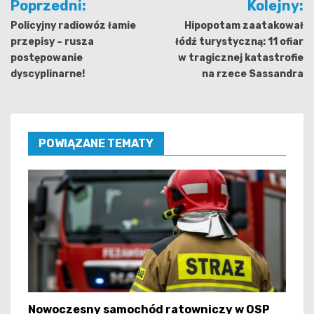
Poprzedni:
Kolejny:
wpisu
Policyjny radiowóz łamie
Hipopotam zaatakował
przepisy – rusza
łódź turystyczną: 11 ofiar
postępowanie
w tragicznej katastrofie
dyscyplinarne!
na rzece Sassandra
POWIĄZANE TEMATY
Nowoczesny samochód ratowniczy w OSP