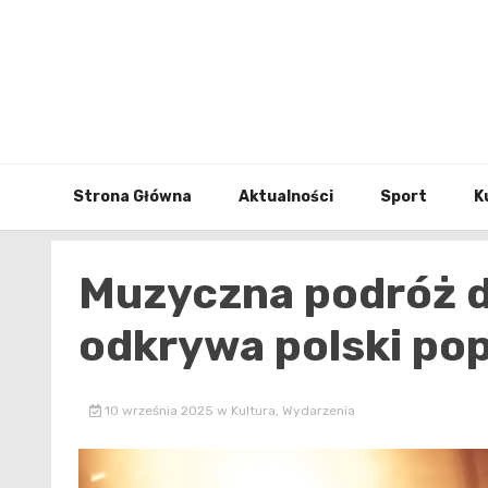
Skip
to
content
Strona Główna
Aktualności
Sport
K
Muzyczna podróż do
odkrywa polski po
10 września 2025
w
Kultura
,
Wydarzenia