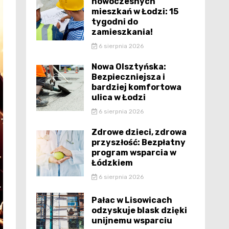
nowoczesnych
mieszkań w Łodzi: 15
tygodni do
zamieszkania!
6 sierpnia 2026
Nowa Olsztyńska:
Bezpieczniejsza i
bardziej komfortowa
ulica w Łodzi
6 sierpnia 2026
Zdrowe dzieci, zdrowa
przyszłość: Bezpłatny
program wsparcia w
Łódzkiem
6 sierpnia 2026
Pałac w Lisowicach
odzyskuje blask dzięki
unijnemu wsparciu