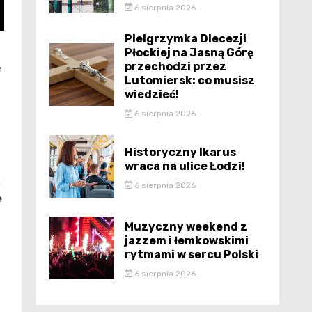
6 sierpnia 2026
Pielgrzymka Diecezji
Płockiej na Jasną Górę
przechodzi przez
m
Lutomiersk: co musisz
wiedzieć!
6 sierpnia 2026
Historyczny Ikarus
wraca na ulice Łodzi!
a
6 sierpnia 2026
e
Muzyczny weekend z
jazzem i łemkowskimi
rytmami w sercu Polski
6 sierpnia 2026