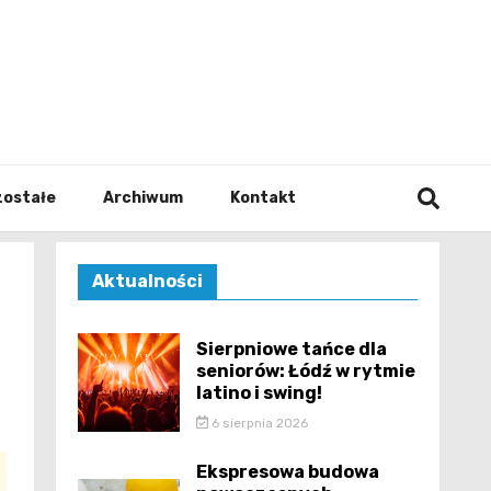
walodz
zostałe
Archiwum
Kontakt
Aktualności
Sierpniowe tańce dla
seniorów: Łódź w rytmie
latino i swing!
6 sierpnia 2026
Ekspresowa budowa