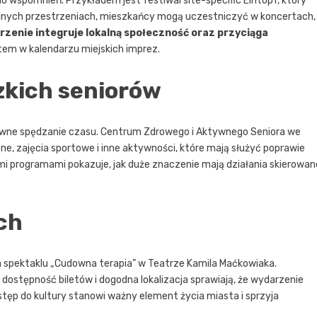
do wspomnień. Przykładem jest festiwal site-specific Eintopf, który
ialnych przestrzeniach, mieszkańcy mogą uczestniczyć w koncertach,
zenie integruje lokalną społeczność oraz przyciąga
ktem w kalendarzu miejskich imprez.
zkich seniorów
tywne spędzanie czasu. Centrum Zdrowego i Aktywnego Seniora we
e, zajęcia sportowe i inne aktywności, które mają służyć poprawie
mi programami pokazuje, jak duże znaczenie mają działania skierowan
ach
 na spektaklu „Cudowna terapia” w Teatrze Kamila Maćkowiaka.
 dostępność biletów i dogodna lokalizacja sprawiają, że wydarzenie
stęp do kultury stanowi ważny element życia miasta i sprzyja