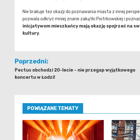
Nie brakuje też okazji do poznawania miasta z innej pers
pozwala odkryć mniej znane zakątki Piotrkowskiej i poznać h
inicjatywom mieszkańcy mają okazję spojrzeć na swo
kultury
.
Nawigacja
Poprzedni:
wpisu
Pectus obchodzi 20-lecie – nie przegap wyjątkowego
koncertu w Łodzi!
POWIĄZANE TEMATY