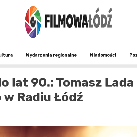
wszystko co związane z filmami i Łodzia
filmo
ultura
Wydarzenia regionalne
Wiadomości
Po
 lat 90.: Tomasz Lada
p w Radiu Łódź