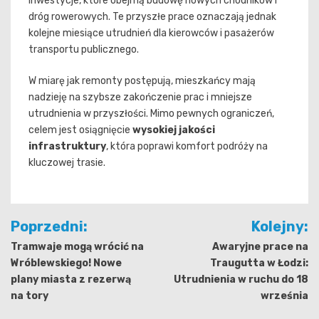
inwestycje, które obejmą budowę nowych chodników i
dróg rowerowych. Te przyszłe prace oznaczają jednak
kolejne miesiące utrudnień dla kierowców i pasażerów
transportu publicznego.
W miarę jak remonty postępują, mieszkańcy mają
nadzieję na szybsze zakończenie prac i mniejsze
utrudnienia w przyszłości. Mimo pewnych ograniczeń,
celem jest osiągnięcie
wysokiej jakości
infrastruktury
, która poprawi komfort podróży na
kluczowej trasie.
Nawigacja
Poprzedni:
Kolejny:
wpisu
Tramwaje mogą wrócić na
Awaryjne prace na
Wróblewskiego! Nowe
Traugutta w Łodzi:
plany miasta z rezerwą
Utrudnienia w ruchu do 18
na tory
września