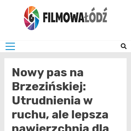
Skip
to
content
wszystko co związane z filmami i Łodzia
filmo
Nowy pas na
Brzezińskiej:
Utrudnienia w
ruchu, ale lepsza
nawierzchnia dla