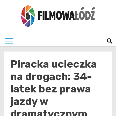
Skip
to
content
wszystko co związane z filmami i Łodzia
filmo
Piracka ucieczka
na drogach: 34-
latek bez prawa
jazdy w
dramatycznym