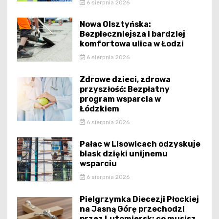
6 sierpnia 2026
Nowa Olsztyńska:
Bezpieczniejsza i bardziej
komfortowa ulica w Łodzi
6 sierpnia 2026
Zdrowe dzieci, zdrowa
przyszłość: Bezpłatny
program wsparcia w
Łódzkiem
6 sierpnia 2026
Pałac w Lisowicach odzyskuje
blask dzięki unijnemu
wsparciu
6 sierpnia 2026
Pielgrzymka Diecezji Płockiej
na Jasną Górę przechodzi
przez Lutomiersk: co musisz