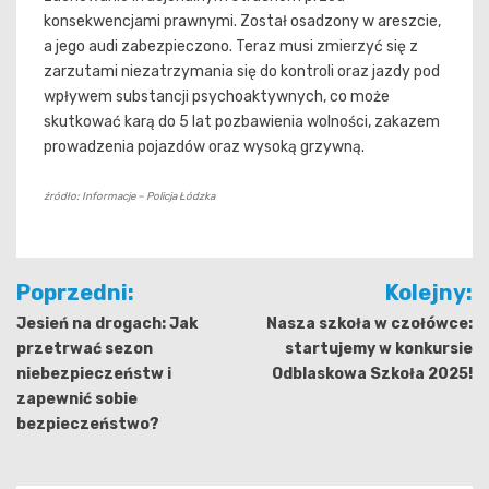
konsekwencjami prawnymi. Został osadzony w areszcie,
a jego audi zabezpieczono. Teraz musi zmierzyć się z
zarzutami niezatrzymania się do kontroli oraz jazdy pod
wpływem substancji psychoaktywnych, co może
skutkować karą do 5 lat pozbawienia wolności, zakazem
prowadzenia pojazdów oraz wysoką grzywną.
źródło: Informacje – Policja Łódzka
Nawigacja
Poprzedni:
Kolejny:
wpisu
Jesień na drogach: Jak
Nasza szkoła w czołówce:
przetrwać sezon
startujemy w konkursie
niebezpieczeństw i
Odblaskowa Szkoła 2025!
zapewnić sobie
bezpieczeństwo?