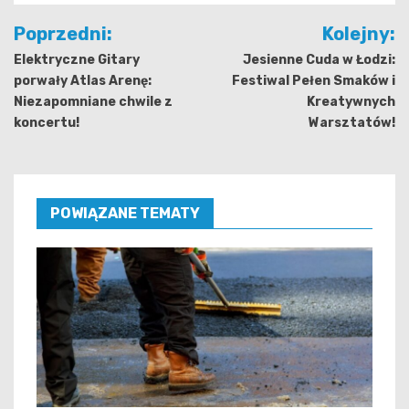
Nawigacja
Poprzedni:
Kolejny:
wpisu
Elektryczne Gitary
Jesienne Cuda w Łodzi:
porwały Atlas Arenę:
Festiwal Pełen Smaków i
Niezapomniane chwile z
Kreatywnych
koncertu!
Warsztatów!
POWIĄZANE TEMATY