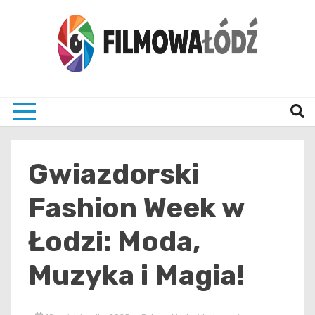
Skip
to
content
wszystko co związane z filmami i Łodzia
filmo
Gwiazdorski
Fashion Week w
Łodzi: Moda,
Muzyka i Magia!