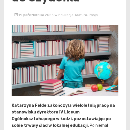
19 października 2025
w
Edukacja
,
Kultura
,
Pasja
Katarzyna Felde zakończyła wieloletnią pracę na
stanowisku dyrektora IV Liceum
Ogólnokształcącego w Łodzi, pozostawiając po
sobie trwały ślad w lokalnej edukacji.
Po niemal