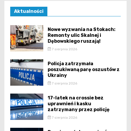
Aktualności
Nowe wyzwania na Stokach:
Remonty ulic Skalnej i
Dębowskiego ruszają!
7 sierpnia 2026
Policja zatrzymała
poszukiwaną parę oszustów z
Ukrainy
7 sierpnia 2026
17-latek na crossie bez
uprawnień i kasku
zatrzymany przez policję
7 sierpnia 2026