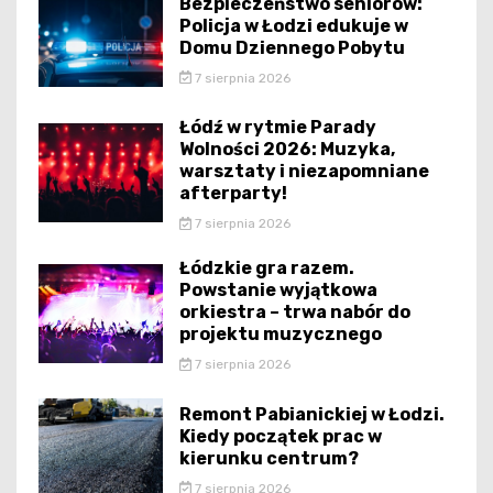
Bezpieczeństwo seniorów:
Policja w Łodzi edukuje w
Domu Dziennego Pobytu
7 sierpnia 2026
Łódź w rytmie Parady
Wolności 2026: Muzyka,
warsztaty i niezapomniane
afterparty!
7 sierpnia 2026
Łódzkie gra razem.
Powstanie wyjątkowa
orkiestra – trwa nabór do
projektu muzycznego
7 sierpnia 2026
Remont Pabianickiej w Łodzi.
Kiedy początek prac w
kierunku centrum?
7 sierpnia 2026