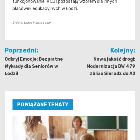
funkcjonowanie IV LO i pozostają wzorem dla innych
placówek edukacyjnych w Łodzi.
Źródło: Urząd Miasta Łodzi
Nawigacja
Poprzedni:
Kolejny:
wpisu
Odkryj Emocje: Bezpłatne
Nowa jakość drogi:
Wykłady dla Seniorów w
Modernizacja DW 479
Łodzi!
zbliża Sieradz do A2
POWIĄZANE TEMATY