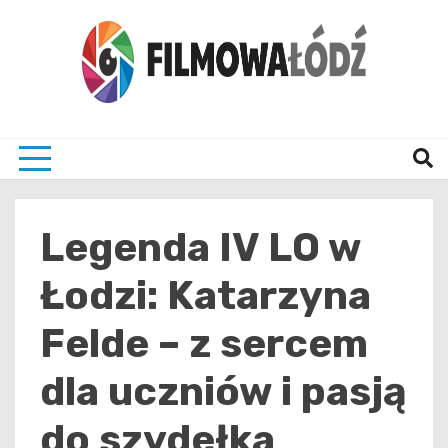
Skip
to
content
wszystko co związane z filmami i Łodzia
filmo
Legenda IV LO w
Łodzi: Katarzyna
Felde – z sercem
dla uczniów i pasją
do szydełka