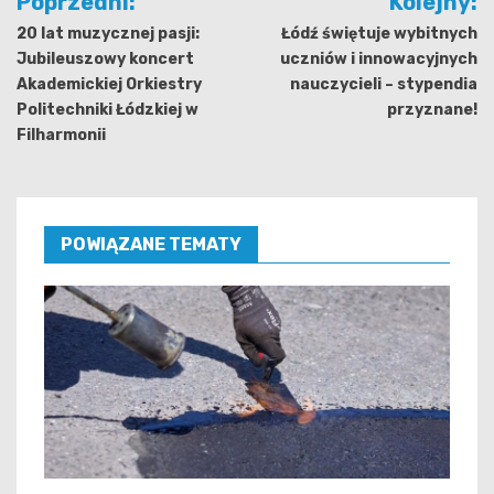
Poprzedni:
Kolejny:
wpisu
20 lat muzycznej pasji:
Łódź świętuje wybitnych
Jubileuszowy koncert
uczniów i innowacyjnych
Akademickiej Orkiestry
nauczycieli – stypendia
Politechniki Łódzkiej w
przyznane!
Filharmonii
POWIĄZANE TEMATY