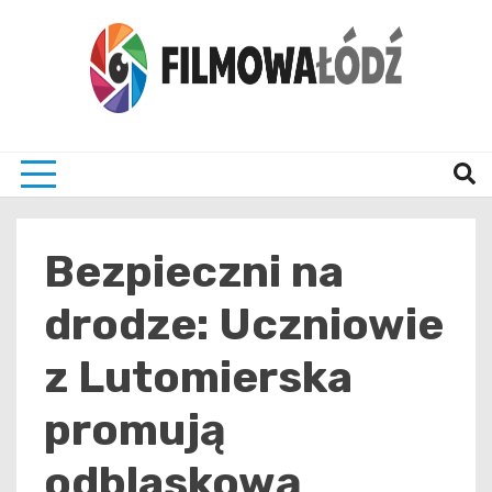
Skip
to
content
wszystko co związane z filmami i Łodzia
filmo
Bezpieczni na
drodze: Uczniowie
z Lutomierska
promują
odblaskową