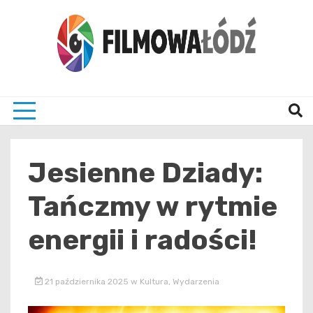
Skip
to
content
wszystko co związane z filmami i Łodzia
filmo
Jesienne Dziady:
Tańczmy w rytmie
energii i radości!
21 października 2025
w
Kultura
,
Wydarzenia