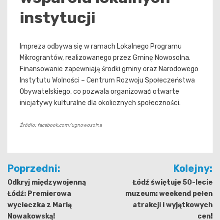
instytucji
Impreza odbywa się w ramach Lokalnego Programu
Mikrograntów, realizowanego przez Gminę Nowosolna.
Finansowanie zapewniają środki gminy oraz Narodowego
Instytutu Wolności – Centrum Rozwoju Społeczeństwa
Obywatelskiego, co pozwala organizować otwarte
inicjatywy kulturalne dla okolicznych społeczności.
Źródło: facebook.com/ugnowosolna
Nawigacja
Poprzedni:
Kolejny:
wpisu
Odkryj międzywojenną
Łódź świętuje 50-lecie
Łódź: Premierowa
muzeum: weekend pełen
wycieczka z Marią
atrakcji i wyjątkowych
Nowakowską!
cen!