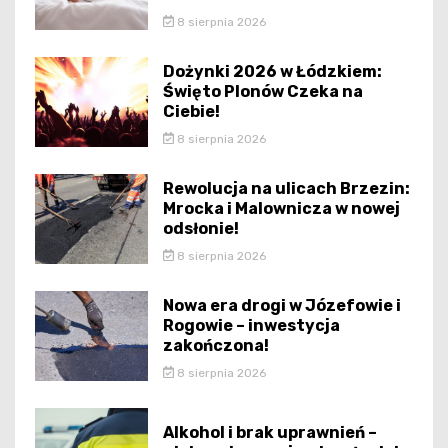
8 sierpnia 2026
Dożynki 2026 w Łódzkiem:
Święto Plonów Czeka na
Ciebie!
8 sierpnia 2026
Rewolucja na ulicach Brzezin:
Mrocka i Malownicza w nowej
odsłonie!
8 sierpnia 2026
Nowa era drogi w Józefowie i
Rogowie – inwestycja
zakończona!
8 sierpnia 2026
Alkohol i brak uprawnień –