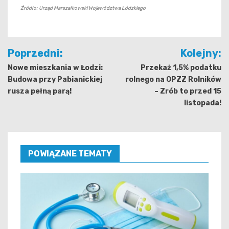
Źródło: Urząd Marszałkowski Województwa Łódzkiego
Nawigacja
Poprzedni:
Kolejny:
wpisu
Nowe mieszkania w Łodzi:
Przekaż 1,5% podatku
Budowa przy Pabianickiej
rolnego na OPZZ Rolników
rusza pełną parą!
– Zrób to przed 15
listopada!
POWIĄZANE TEMATY