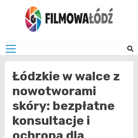
Skip
to
content
wszystko co związane z filmami i Łodzia
filmo
Łódzkie w walce z
nowotworami
skóry: bezpłatne
konsultacje i
ochrona dla