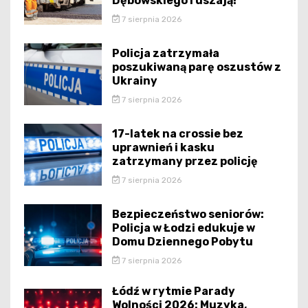
Dębowskiego ruszają!
7 sierpnia 2026
Policja zatrzymała
poszukiwaną parę oszustów z
Ukrainy
7 sierpnia 2026
17-latek na crossie bez
uprawnień i kasku
zatrzymany przez policję
7 sierpnia 2026
Bezpieczeństwo seniorów:
Policja w Łodzi edukuje w
Domu Dziennego Pobytu
7 sierpnia 2026
Łódź w rytmie Parady
Wolności 2026: Muzyka,