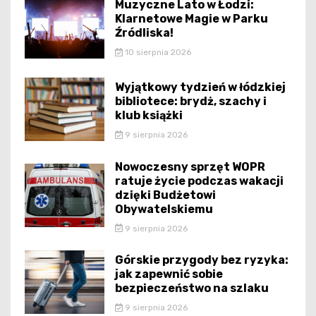
Muzyczne Lato w Łodzi:
Klarnetowe Magie w Parku
Źródliska!
10 sierpnia 2026
Wyjątkowy tydzień w łódzkiej
bibliotece: brydż, szachy i
klub książki
9 sierpnia 2026
Nowoczesny sprzęt WOPR
ratuje życie podczas wakacji
dzięki Budżetowi
Obywatelskiemu
9 sierpnia 2026
Górskie przygody bez ryzyka:
jak zapewnić sobie
bezpieczeństwo na szlaku
9 sierpnia 2026