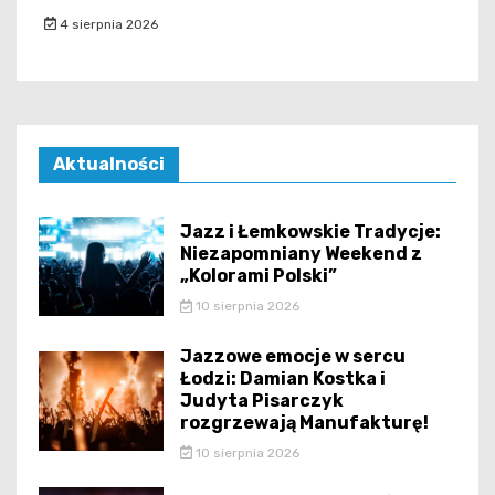
4 sierpnia 2026
Aktualności
Jazz i Łemkowskie Tradycje:
Niezapomniany Weekend z
„Kolorami Polski”
10 sierpnia 2026
Jazzowe emocje w sercu
Łodzi: Damian Kostka i
Judyta Pisarczyk
rozgrzewają Manufakturę!
10 sierpnia 2026