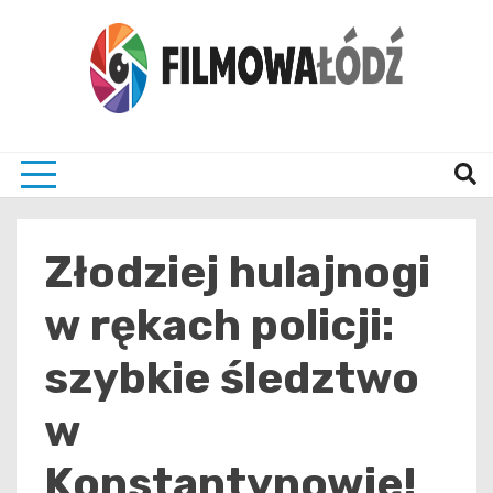
Skip
to
content
wszystko co związane z filmami i Łodzia
filmo
Złodziej hulajnogi
w rękach policji:
szybkie śledztwo
w
Konstantynowie!