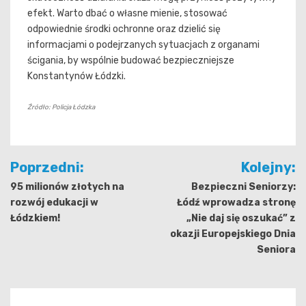
efekt. Warto dbać o własne mienie, stosować
odpowiednie środki ochronne oraz dzielić się
informacjami o podejrzanych sytuacjach z organami
ścigania, by wspólnie budować bezpieczniejsze
Konstantynów Łódzki.
Źródło: Policja Łódzka
Nawigacja
Poprzedni:
Kolejny:
wpisu
95 milionów złotych na
Bezpieczni Seniorzy:
rozwój edukacji w
Łódź wprowadza stronę
Łódzkiem!
„Nie daj się oszukać” z
okazji Europejskiego Dnia
Seniora