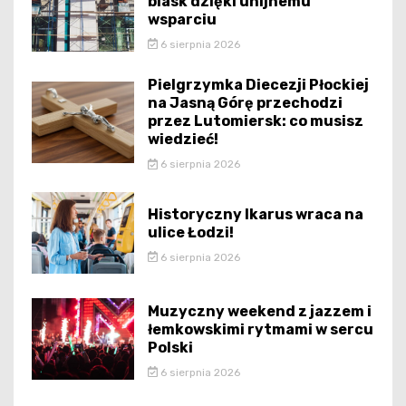
blask dzięki unijnemu
wsparciu
6 sierpnia 2026
Pielgrzymka Diecezji Płockiej
na Jasną Górę przechodzi
przez Lutomiersk: co musisz
wiedzieć!
6 sierpnia 2026
Historyczny Ikarus wraca na
ulice Łodzi!
6 sierpnia 2026
Muzyczny weekend z jazzem i
łemkowskimi rytmami w sercu
Polski
6 sierpnia 2026