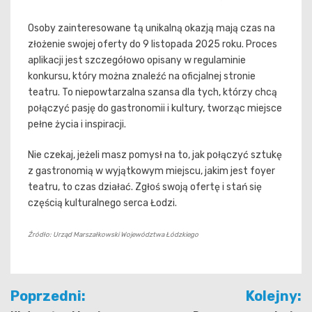
Osoby zainteresowane tą unikalną okazją mają czas na
złożenie swojej oferty do 9 listopada 2025 roku. Proces
aplikacji jest szczegółowo opisany w regulaminie
konkursu, który można znaleźć na oficjalnej stronie
teatru. To niepowtarzalna szansa dla tych, którzy chcą
połączyć pasję do gastronomii i kultury, tworząc miejsce
pełne życia i inspiracji.
Nie czekaj, jeżeli masz pomysł na to, jak połączyć sztukę
z gastronomią w wyjątkowym miejscu, jakim jest foyer
teatru, to czas działać. Zgłoś swoją ofertę i stań się
częścią kulturalnego serca Łodzi.
Źródło: Urząd Marszałkowski Województwa Łódzkiego
Nawigacja
Poprzedni:
Kolejny: