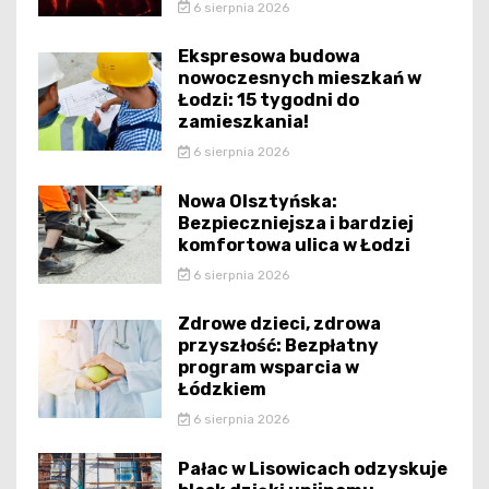
6 sierpnia 2026
Ekspresowa budowa
nowoczesnych mieszkań w
Łodzi: 15 tygodni do
zamieszkania!
6 sierpnia 2026
Nowa Olsztyńska:
Bezpieczniejsza i bardziej
komfortowa ulica w Łodzi
6 sierpnia 2026
Zdrowe dzieci, zdrowa
przyszłość: Bezpłatny
program wsparcia w
Łódzkiem
6 sierpnia 2026
Pałac w Lisowicach odzyskuje