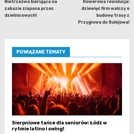
wpisu
Nietrzeźwa kierująca na
Rowerowa rewolucja:
zakazie złapana przez
dziewięć firm walczy o
dzielnicowych!
budowę trasy z
Przygłowa do Sulejowa!
POWIĄZANE TEMATY
Sierpniowe tańce dla seniorów: Łódź w
rytmie latino i swing!