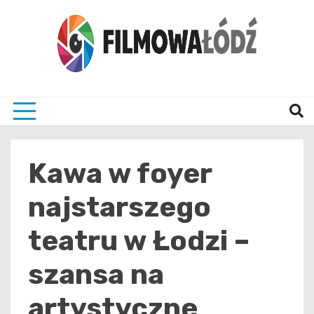
Skip
to
content
wszystko co związane z filmami i Łodzia
filmo
Kawa w foyer
najstarszego
teatru w Łodzi –
szansa na
artystyczne