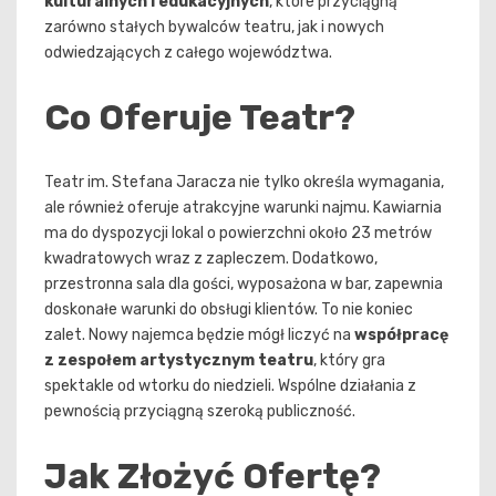
kulturalnych i edukacyjnych
, które przyciągną
zarówno stałych bywalców teatru, jak i nowych
odwiedzających z całego województwa.
Co Oferuje Teatr?
Teatr im. Stefana Jaracza nie tylko określa wymagania,
ale również oferuje atrakcyjne warunki najmu. Kawiarnia
ma do dyspozycji lokal o powierzchni około 23 metrów
kwadratowych wraz z zapleczem. Dodatkowo,
przestronna sala dla gości, wyposażona w bar, zapewnia
doskonałe warunki do obsługi klientów. To nie koniec
zalet. Nowy najemca będzie mógł liczyć na
współpracę
z zespołem artystycznym teatru
, który gra
spektakle od wtorku do niedzieli. Wspólne działania z
pewnością przyciągną szeroką publiczność.
Jak Złożyć Ofertę?