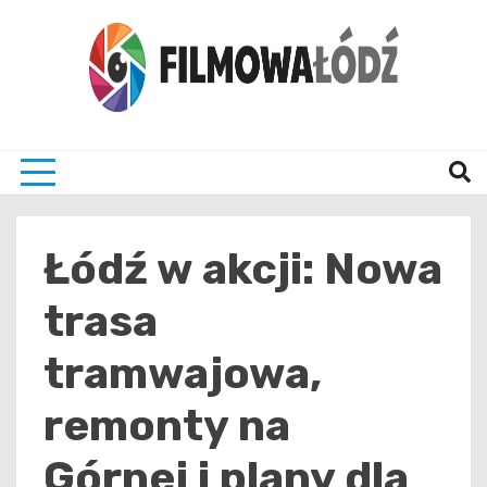
Skip
to
content
wszystko co związane z filmami i Łodzia
filmo
Łódź w akcji: Nowa
trasa
tramwajowa,
remonty na
Górnej i plany dla