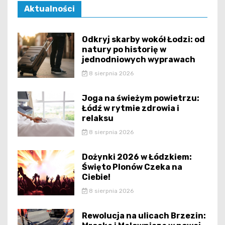
Aktualności
Odkryj skarby wokół Łodzi: od
natury po historię w
jednodniowych wyprawach
8 sierpnia 2026
Joga na świeżym powietrzu:
Łódź w rytmie zdrowia i
relaksu
8 sierpnia 2026
Dożynki 2026 w Łódzkiem:
Święto Plonów Czeka na
Ciebie!
8 sierpnia 2026
Rewolucja na ulicach Brzezin: