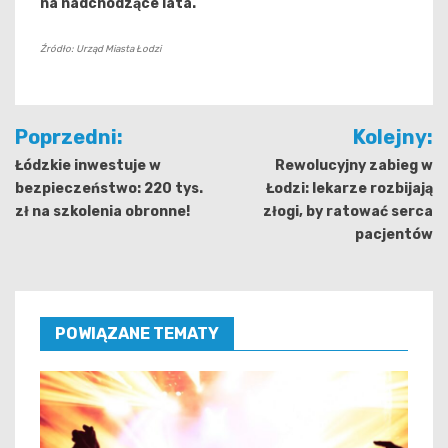
na nadchodzące lata.
Źródło: Urząd Miasta Łodzi
Nawigacja
Poprzedni:
Kolejny:
wpisu
Łódzkie inwestuje w
Rewolucyjny zabieg w
bezpieczeństwo: 220 tys.
Łodzi: lekarze rozbijają
zł na szkolenia obronne!
złogi, by ratować serca
pacjentów
POWIĄZANE TEMATY