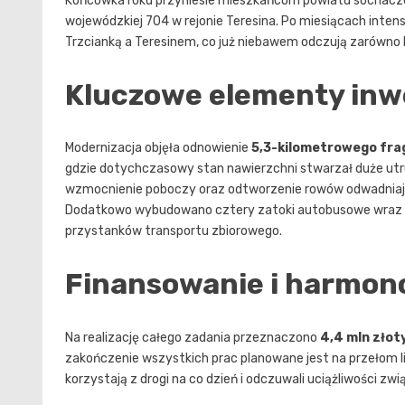
Końcówka roku przyniesie mieszkańcom powiatu sochacz
wojewódzkiej 704 w rejonie Teresina. Po miesiącach inte
Trzcianką a Teresinem, co już niebawem odczują zarówno k
Kluczowe elementy inw
Modernizacja objęła odnowienie
5,3-kilometrowego fra
gdzie dotychczasowy stan nawierzchni stwarzał duże utru
wzmocnienie poboczy oraz odtworzenie rowów odwadniający
Dodatkowo wybudowano cztery zatoki autobusowe wraz z p
przystanków transportu zbiorowego.
Finansowanie i harmo
Na realizację całego zadania przeznaczono
4,4 mln zło
zakończenie wszystkich prac planowane jest na przełom li
korzystają z drogi na co dzień i odczuwali uciążliwości z