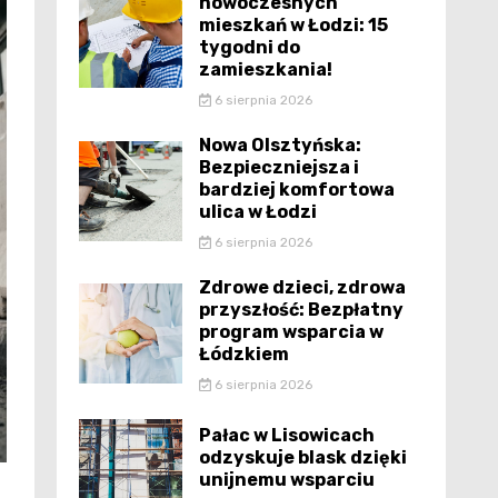
nowoczesnych
mieszkań w Łodzi: 15
tygodni do
zamieszkania!
6 sierpnia 2026
Nowa Olsztyńska:
Bezpieczniejsza i
bardziej komfortowa
ulica w Łodzi
6 sierpnia 2026
Zdrowe dzieci, zdrowa
przyszłość: Bezpłatny
program wsparcia w
Łódzkiem
6 sierpnia 2026
Pałac w Lisowicach
odzyskuje blask dzięki
unijnemu wsparciu