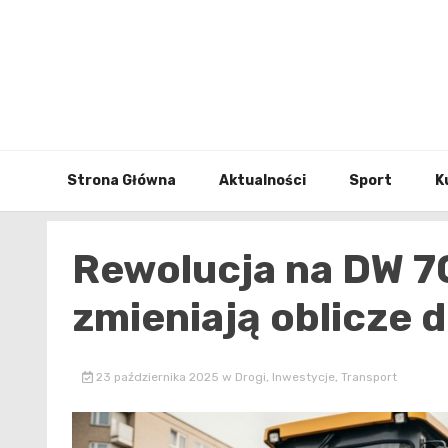
Skip
to
content
Strona Główna
Aktualności
Sport
K
Rewolucja na DW 7
zmieniają oblicze d
23 października 2025
w
Drogi
,
Inwestycje
,
Transport