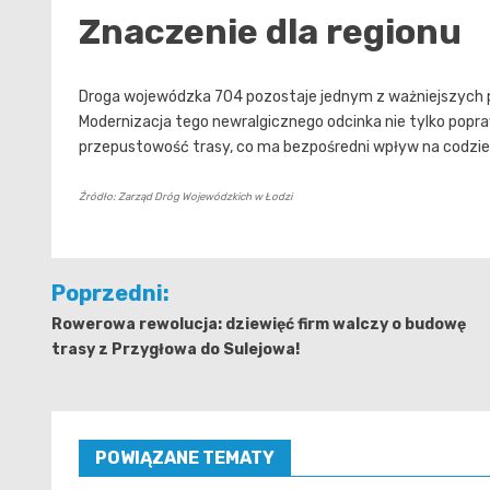
Znaczenie dla regionu
Droga wojewódzka 704 pozostaje jednym z ważniejszych po
Modernizacja tego newralgicznego odcinka nie tylko popra
przepustowość trasy, co ma bezpośredni wpływ na codzien
Źródło: Zarząd Dróg Wojewódzkich w Łodzi
Nawigacja
Poprzedni:
wpisu
Rowerowa rewolucja: dziewięć firm walczy o budowę
trasy z Przygłowa do Sulejowa!
POWIĄZANE TEMATY