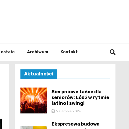
walodz
zostałe
Archiwum
Kontakt
Aktualności
Sierpniowe tańce dla
seniorów: Łódź w rytmie
latino i swing!
6 sierpnia 2026
Ekspresowa budowa