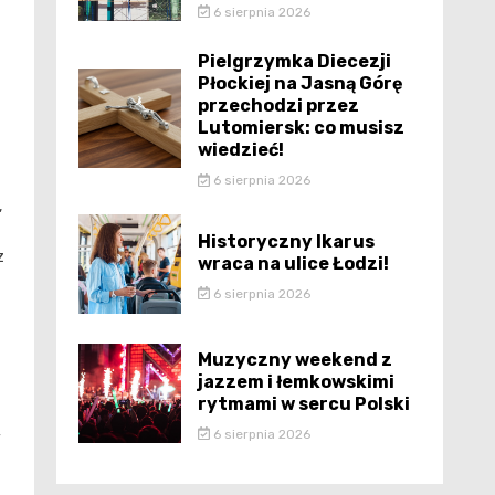
6 sierpnia 2026
Pielgrzymka Diecezji
Płockiej na Jasną Górę
przechodzi przez
Lutomiersk: co musisz
wiedzieć!
6 sierpnia 2026
,
Historyczny Ikarus
z
wraca na ulice Łodzi!
6 sierpnia 2026
Muzyczny weekend z
jazzem i łemkowskimi
rytmami w sercu Polski
6 sierpnia 2026
y