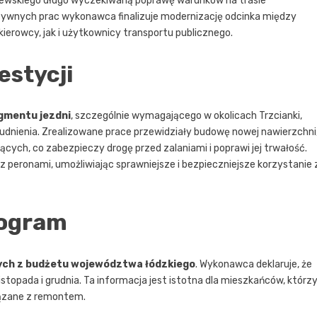
ewskiego długo wyczekiwaną poprawę warunków na trasie
nsywnych prac wykonawca finalizuje modernizację odcinka między
ierowcy, jak i użytkownicy transportu publicznego.
estycji
gmentu jezdni
, szczególnie wymagającego w okolicach Trzcianki,
dnienia. Zrealizowane prace przewidziały budowę nowej nawierzchni
ch, co zabezpieczy drogę przed zalaniami i poprawi jej trwałość.
eronami, umożliwiając sprawniejsze i bezpieczniejsze korzystanie 
nogram
tych z budżetu województwa łódzkiego
. Wykonawca deklaruje, że
stopada i grudnia. Ta informacja jest istotna dla mieszkańców, którz
wiązane z remontem.