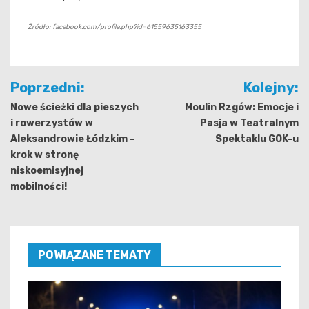
Źródło: facebook.com/profile.php?id=61559635163355
Nawigacja
Poprzedni:
Kolejny:
wpisu
Nowe ścieżki dla pieszych
Moulin Rzgów: Emocje i
i rowerzystów w
Pasja w Teatralnym
Aleksandrowie Łódzkim –
Spektaklu GOK-u
krok w stronę
niskoemisyjnej
mobilności!
POWIĄZANE TEMATY