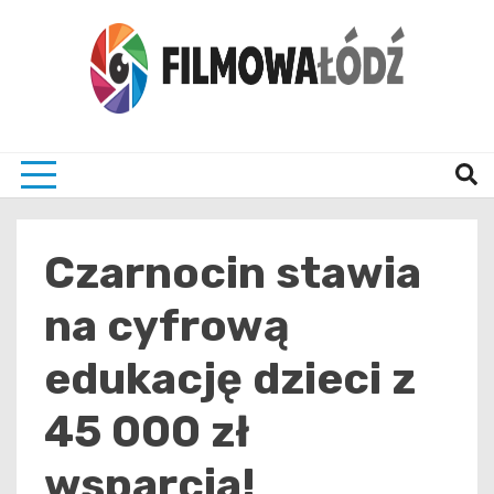
Skip
to
content
wszystko co związane z filmami i Łodzia
filmo
Czarnocin stawia
na cyfrową
edukację dzieci z
45 000 zł
wsparcia!