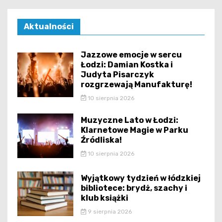
Aktualności
Jazzowe emocje w sercu
Łodzi: Damian Kostka i
Judyta Pisarczyk
rozgrzewają Manufakturę!
10 sierpnia 2026
Muzyczne Lato w Łodzi:
Klarnetowe Magie w Parku
Źródliska!
10 sierpnia 2026
Wyjątkowy tydzień w łódzkiej
bibliotece: brydż, szachy i
klub książki
9 sierpnia 2026