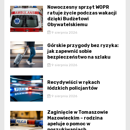
Nowoczesny sprzęt WOPR
ratuje życie podczas wakacji
dzięki Budżetowi
Obywatelskiemu
9 sierpnia 2026
Górskie przygody bez ryzyka:
jak zapewnić sobie
bezpieczeństwo na szlaku
9 sierpnia 2026
Recydywiści w rękach
łódzkich policjantów
9 sierpnia 2026
Zaginięcie w Tomaszowie
Mazowieckim – rodzina
apeluje o pomoc w
poszukiwaniach