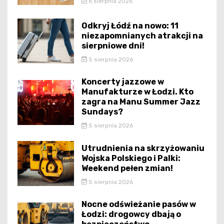
6 sierpnia 2026
Odkryj Łódź na nowo: 11
niezapomnianych atrakcji na
sierpniowe dni!
5 sierpnia 2026
Koncerty jazzowe w
Manufakturze w Łodzi. Kto
zagra na Manu Summer Jazz
Sundays?
5 sierpnia 2026
Utrudnienia na skrzyżowaniu
Wojska Polskiego i Palki:
Weekend pełen zmian!
5 sierpnia 2026
Nocne odświeżanie pasów w
Łodzi: drogowcy dbają o