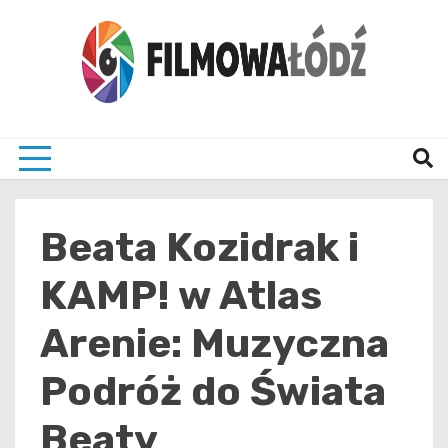
Skip
to
content
wszystko co związane z filmami i Łodzia
filmo
Beata Kozidrak i
KAMP! w Atlas
Arenie: Muzyczna
Podróż do Świata
Beaty