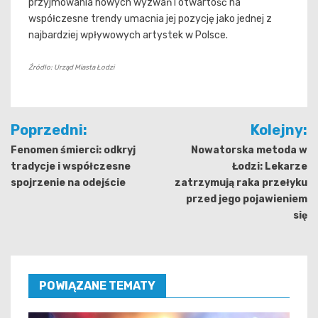
przyjmowania nowych wyzwań i otwartość na
współczesne trendy umacnia jej pozycję jako jednej z
najbardziej wpływowych artystek w Polsce.
Źródło: Urząd Miasta Łodzi
Nawigacja
Poprzedni:
Kolejny:
wpisu
Fenomen śmierci: odkryj
Nowatorska metoda w
tradycje i współczesne
Łodzi: Lekarze
spojrzenie na odejście
zatrzymują raka przełyku
przed jego pojawieniem
się
POWIĄZANE TEMATY