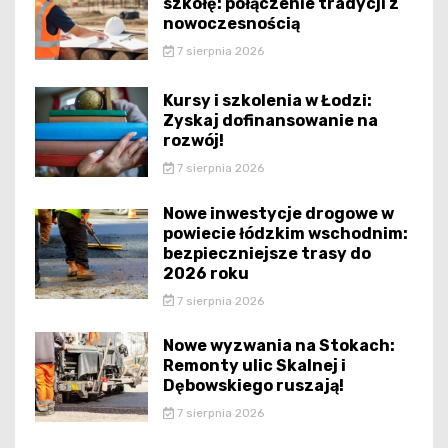
szkołę: połączenie tradycji z
nowoczesnością
7 sierpnia 2026
Kursy i szkolenia w Łodzi:
Zyskaj dofinansowanie na
rozwój!
7 sierpnia 2026
Nowe inwestycje drogowe w
powiecie łódzkim wschodnim:
bezpieczniejsze trasy do
2026 roku
7 sierpnia 2026
Nowe wyzwania na Stokach:
Remonty ulic Skalnej i
Dębowskiego ruszają!
7 sierpnia 2026