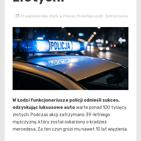
31 października 2025
w
Policja
,
Przestępczość
,
Zatrzymania
W Łodzi funkcjonariusze policji odnieśli sukces,
odzyskując luksusowe auto
warte ponad 100 tysięcy
złotych. Podczas akcji zatrzymano 39-letniego
mężczyznę, który został oskarżony o kradzież
mercedesa. Za ten czyn grozi mu nawet 10 lat więzienia.