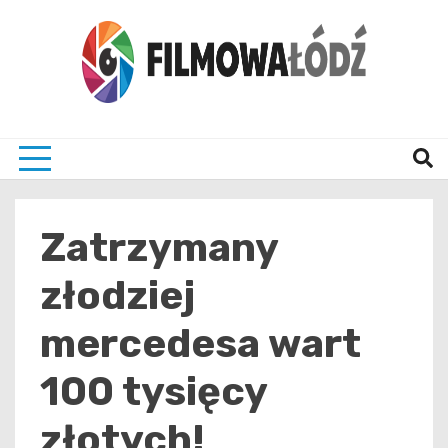
Skip
to
content
wszystko co związane z filmami i Łodzia
filmo
Zatrzymany
złodziej
mercedesa wart
100 tysięcy
złotych!