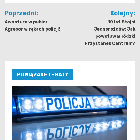
Nawigacja
Poprzedni:
Kolejny:
wpisu
Awantura w pubie:
10 lat Stajni
Agresor w rękach policji!
Jednorożców: Jak
powstawał łódzki
Przystanek Centrum?
POWIĄZANE TEMATY