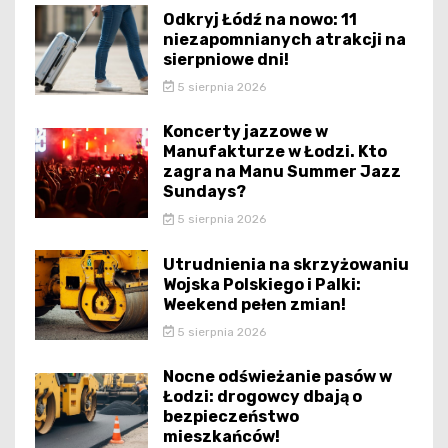
Odkryj Łódź na nowo: 11
niezapomnianych atrakcji na
sierpniowe dni!
5 sierpnia 2026
Koncerty jazzowe w
Manufakturze w Łodzi. Kto
zagra na Manu Summer Jazz
Sundays?
5 sierpnia 2026
Utrudnienia na skrzyżowaniu
Wojska Polskiego i Palki:
Weekend pełen zmian!
5 sierpnia 2026
Nocne odświeżanie pasów w
Łodzi: drogowcy dbają o
bezpieczeństwo
mieszkańców!