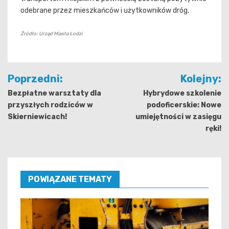
odebrane przez mieszkańców i użytkowników dróg.
Źródło: Urząd Miasta Łodzi
Nawigacja
Poprzedni:
Kolejny:
wpisu
Bezpłatne warsztaty dla
Hybrydowe szkolenie
przyszłych rodziców w
podoficerskie: Nowe
Skierniewicach!
umiejętności w zasięgu
ręki!
POWIĄZANE TEMATY