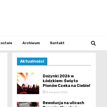
walodz
zostałe
Archiwum
Kontakt
Aktualności
Dożynki 2026 w
Łódzkiem: Święto
Plonów Czeka na Ciebie!
8 sierpnia 2026
Rewolucja na ulicach