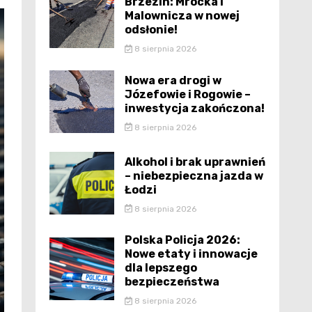
Brzezin: Mrocka i
Malownicza w nowej
odsłonie!
8 sierpnia 2026
Nowa era drogi w
Józefowie i Rogowie –
inwestycja zakończona!
8 sierpnia 2026
Alkohol i brak uprawnień
– niebezpieczna jazda w
Łodzi
8 sierpnia 2026
Polska Policja 2026:
Nowe etaty i innowacje
dla lepszego
bezpieczeństwa
8 sierpnia 2026