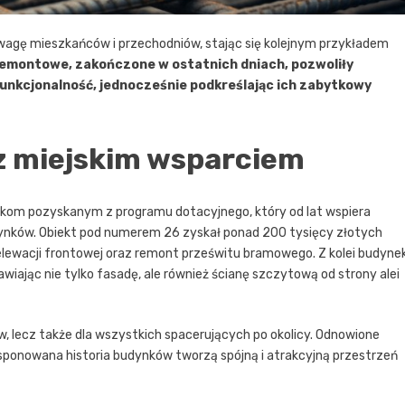
uwagę mieszkańców i przechodniów, stając się kolejnym przykładem
emontowe, zakończone w ostatnich dniach, pozwoliły
unkcjonalność, jednocześnie podkreślając ich zabytkowy
z miejskim wsparciem
rodkom pozyskanym z programu dotacyjnego, który od lat wspiera
ynków. Obiekt pod numerem 26 zyskał ponad 200 tysięcy złotych
lewacji frontowej oraz remont prześwitu bramowego. Z kolei budyne
wiając nie tylko fasadę, ale również ścianę szczytową od strony alei
w, lecz także dla wszystkich spacerujących po okolicy. Odnowione
ksponowana historia budynków tworzą spójną i atrakcyjną przestrzeń