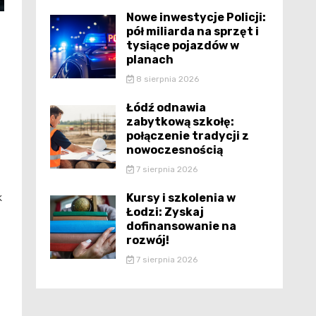
Nowe inwestycje Policji:
pół miliarda na sprzęt i
tysiące pojazdów w
planach
8 sierpnia 2026
Łódź odnawia
zabytkową szkołę:
połączenie tradycji z
nowoczesnością
7 sierpnia 2026
Kursy i szkolenia w
k
Łodzi: Zyskaj
dofinansowanie na
rozwój!
7 sierpnia 2026