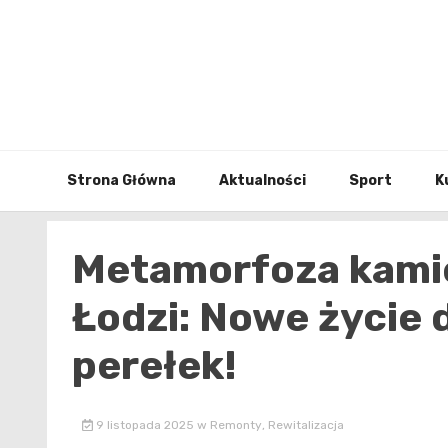
Skip
to
content
Strona Główna
Aktualności
Sport
K
Metamorfoza kamie
Łodzi: Nowe życie 
perełek!
9 listopada 2025
w
Remonty
,
Rewitalizacja