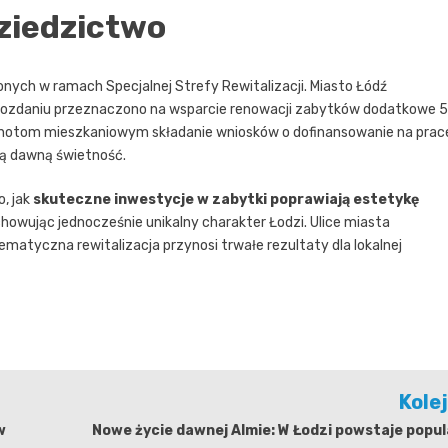
dziedzictwo
nych w ramach Specjalnej Strefy Rewitalizacji. Miasto Łódź
 rozdaniu przeznaczono na wsparcie renowacji zabytków dodatkowe 5
ólnotom mieszkaniowym składanie wniosków o dofinansowanie na prac
ją dawną świetność.
, jak
skuteczne inwestycje w zabytki poprawiają estetykę
owując jednocześnie unikalny charakter Łodzi. Ulice miasta
ematyczna rewitalizacja przynosi trwałe rezultaty dla lokalnej
Kole
w
Nowe życie dawnej Almie: W Łodzi powstaje popu