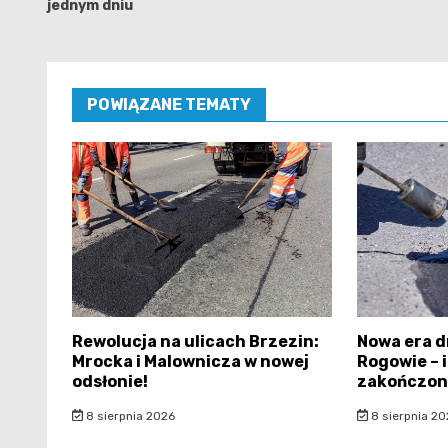
jednym dniu
POWIĄZANE TEMATY
Rewolucja na ulicach Brzezin:
Nowa era d
Mrocka i Malownicza w nowej
Rogowie – 
odsłonie!
zakończon
8 sierpnia 2026
8 sierpnia 20