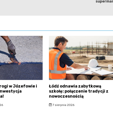
supermar
rogi w Józefowie i
Łódź odnawia zabytkową
inwestycja
szkołę: połączenie tradycji z
a!
nowoczesnością
26
7 sierpnia 2026