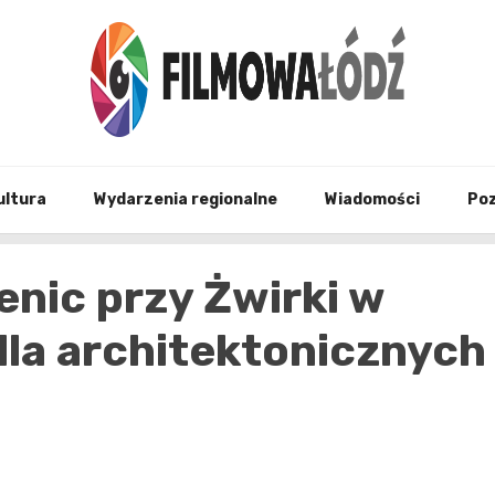
wszystko co związane z filmami i Łodzia
filmo
ultura
Wydarzenia regionalne
Wiadomości
Po
nic przy Żwirki w
dla architektonicznych