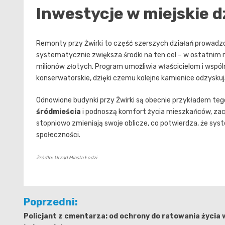
Inwestycje w miejskie 
Remonty przy Żwirki to część szerszych działań prowadzo
systematycznie zwiększa środki na ten cel – w ostatnim
milionów złotych. Program umożliwia właścicielom i wsp
konserwatorskie, dzięki czemu kolejne kamienice odzysku
Odnowione budynki przy Żwirki są obecnie przykładem tego
śródmieścia
i podnoszą komfort życia mieszkańców, zach
stopniowo zmieniają swoje oblicze, co potwierdza, że syst
społeczności.
Źródło: Urząd Miasta Łodzi
Nawigacja
Poprzedni:
wpisu
Policjant z cmentarza: od ochrony do ratowania życia 