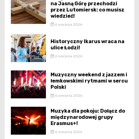
na Jasną Górę przechodzi
przez Lutomiersk: co musisz
wiedzieć!
6 sierpnia 2026
Historyczny Ikarus wraca na
ulice Łodzi!
6 sierpnia 2026
Muzyczny weekend z jazzem i
łemkowskimi rytmami w sercu
Polski
6 sierpnia 2026
Muzyka dla pokoju: Dołącz do
międzynarodowej grupy
Erasmus+!
6 sierpnia 2026