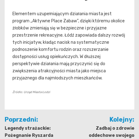
Elementem uzupełniającym działania miasta jest
program „Aktywne Place Zabaw”, dzięki któremu okolice
żłobków zmieniają się w bezpieczne i przyjazne
przestrzenie rekreacyjne. Łódź zapowiada dalszy rozwój
tych inicjatyw, kładąc nacisk na systematyczne
podnoszenie komfortu rodzin oraz rozszerzanie
dostępności usług opiekuńczych. W dłuższej
perspektywie działania mają przyczynić się do
zwiększenia atrakcyjności miasta jako miejsca
przyjaznego dla najmłodszych mieszkańców.
Źródło: Urząd Miasta Łodzi
Nawigacja
Poprzedni:
Kolejny:
wpisu
Legendy strażackie:
Zadbaj o zdrowie
Pożegnanie Ryszarda
oddechowe swojego