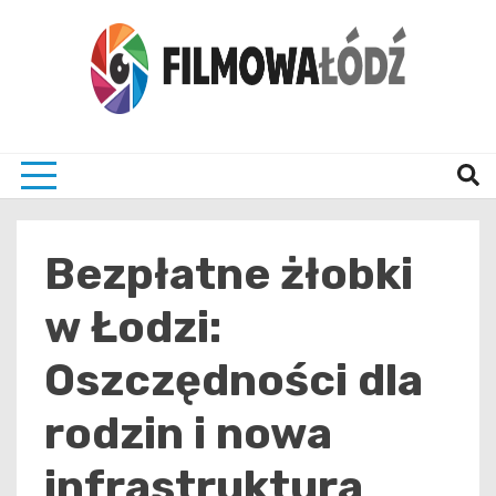
Skip
to
content
wszystko co związane z filmami i Łodzia
filmo
Bezpłatne żłobki
w Łodzi:
Oszczędności dla
rodzin i nowa
infrastruktura