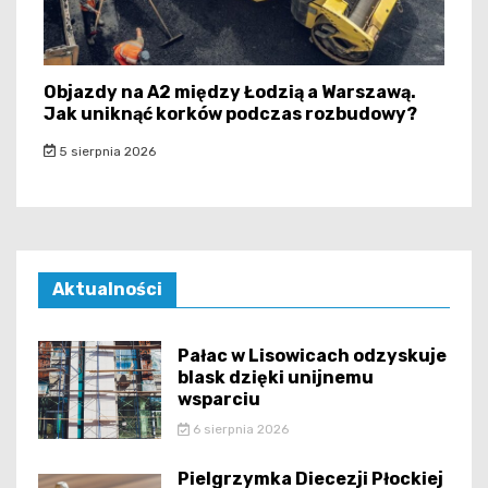
Objazdy na A2 między Łodzią a Warszawą.
Jak uniknąć korków podczas rozbudowy?
5 sierpnia 2026
Aktualności
Pałac w Lisowicach odzyskuje
blask dzięki unijnemu
wsparciu
6 sierpnia 2026
Pielgrzymka Diecezji Płockiej