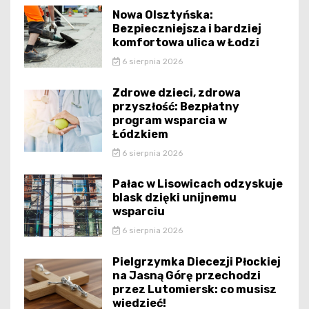
Nowa Olsztyńska:
Bezpieczniejsza i bardziej
komfortowa ulica w Łodzi
6 sierpnia 2026
Zdrowe dzieci, zdrowa
przyszłość: Bezpłatny
program wsparcia w
Łódzkiem
6 sierpnia 2026
Pałac w Lisowicach odzyskuje
blask dzięki unijnemu
wsparciu
6 sierpnia 2026
Pielgrzymka Diecezji Płockiej
na Jasną Górę przechodzi
przez Lutomiersk: co musisz
wiedzieć!