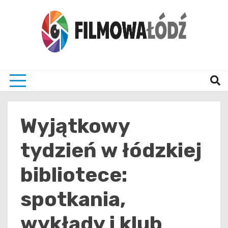
Skip
to
content
wszystko co związane z filmami i Łodzia
filmo
Wyjątkowy
tydzień w łódzkiej
bibliotece:
spotkania,
wykłady i klub