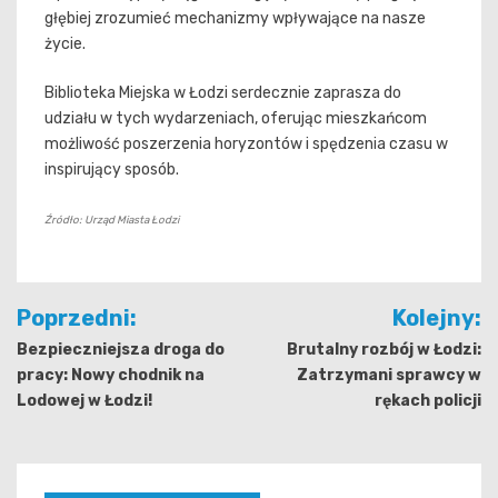
głębiej zrozumieć mechanizmy wpływające na nasze
życie.
Biblioteka Miejska w Łodzi serdecznie zaprasza do
udziału w tych wydarzeniach, oferując mieszkańcom
możliwość poszerzenia horyzontów i spędzenia czasu w
inspirujący sposób.
Źródło: Urząd Miasta Łodzi
Nawigacja
Poprzedni:
Kolejny:
wpisu
Bezpieczniejsza droga do
Brutalny rozbój w Łodzi:
pracy: Nowy chodnik na
Zatrzymani sprawcy w
Lodowej w Łodzi!
rękach policji