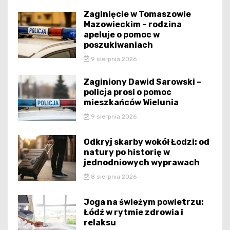
Zaginięcie w Tomaszowie
Mazowieckim – rodzina
apeluje o pomoc w
poszukiwaniach
9 sierpnia 2026
Zaginiony Dawid Sarowski –
policja prosi o pomoc
mieszkańców Wielunia
9 sierpnia 2026
Odkryj skarby wokół Łodzi: od
natury po historię w
jednodniowych wyprawach
8 sierpnia 2026
Joga na świeżym powietrzu:
Łódź w rytmie zdrowia i
relaksu