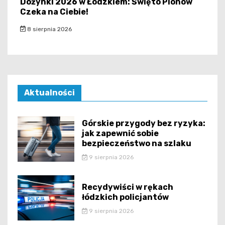
Dożynki 2026 w Łódzkiem: Święto Plonów
Czeka na Ciebie!
8 sierpnia 2026
Aktualności
Górskie przygody bez ryzyka:
jak zapewnić sobie
bezpieczeństwo na szlaku
9 sierpnia 2026
Recydywiści w rękach
łódzkich policjantów
9 sierpnia 2026