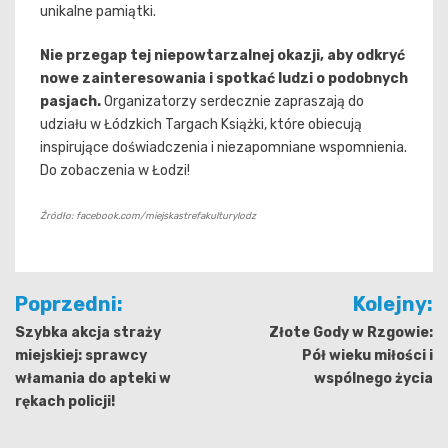
unikalne pamiątki.
Nie przegap tej niepowtarzalnej okazji, aby odkryć
nowe zainteresowania i spotkać ludzi o podobnych
pasjach.
Organizatorzy serdecznie zapraszają do
udziału w Łódzkich Targach Książki, które obiecują
inspirujące doświadczenia i niezapomniane wspomnienia.
Do zobaczenia w Łodzi!
Źródło: facebook.com/miejskastrefakulturylodz
Nawigacja
Poprzedni:
Kolejny:
wpisu
Szybka akcja straży
Złote Gody w Rzgowie:
miejskiej: sprawcy
Pół wieku miłości i
włamania do apteki w
wspólnego życia
rękach policji!