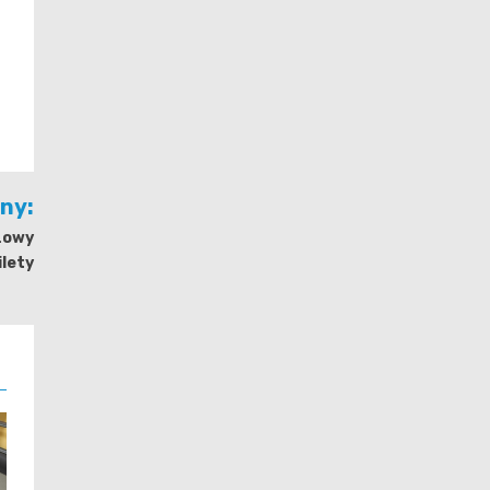
jny:
szowy
ilety