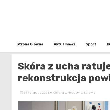
Skip
to
content
Strona Główna
Aktualności
Sport
K
Skóra z ucha ratuj
rekonstrukcja powi
24 listopada 2025
w
Chirurgia
,
Medycyna
,
Zdrowie