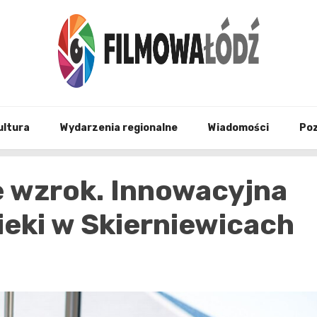
wszystko co związane z filmami i Łodzia
filmo
ultura
Wydarzenia regionalne
Wiadomości
Po
e wzrok. Innowacyjna
eki w Skierniewicach