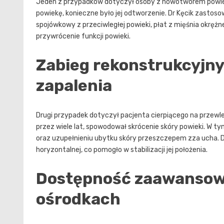
Jeden z przypadków dotyczył osoby z nowotworem powiek
powiekę, konieczne było jej odtworzenie. Dr Kęcik zastos
spojówkowy z przeciwległej powieki, płat z mięśnia okrężn
przywrócenie funkcji powieki.
Zabieg rekonstrukcyjn
zapalenia
Drugi przypadek dotyczył pacjenta cierpiącego na przewlek
przez wiele lat, spowodował skrócenie skóry powieki. W 
oraz uzupełnieniu ubytku skóry przeszczepem zza ucha. 
horyzontalnej, co pomogło w stabilizacji jej położenia.
Dostępność zaawansowa
ośrodkach