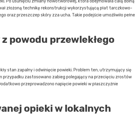
i. Po usunięciu zmiany nowotworowej, która obejmowała całą dolną
ował złożoną technikę rekonstrukcji wykorzystującą płat tarczkowo-
ego oraz przeszczep skóry zza ucha. Takie podejście umożliwiło pełne
y z powodu przewlekłego
ły stan zapalny i odwinięcie powieki. Problem ten, utrzymujący się
tym przypadku zastosowano zabieg polegający na przecięciu zrostów
Dodatkowo przeprowadzono napięcie powieki w płaszczyźnie
nej opieki w lokalnych