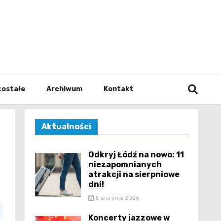
walodz
zostałe
Archiwum
Kontakt
Aktualności
Odkryj Łódź na nowo: 11
niezapomnianych
atrakcji na sierpniowe
dni!
5 sierpnia 2026
Koncerty jazzowe w