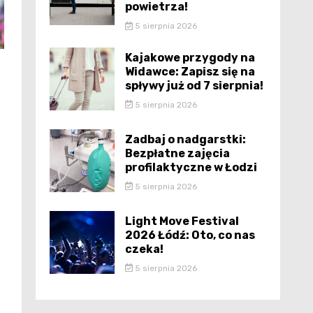
powietrza!
5 sierpnia 2026
Kajakowe przygody na
Widawce: Zapisz się na
spływy już od 7 sierpnia!
5 sierpnia 2026
Zadbaj o nadgarstki:
Bezpłatne zajęcia
profilaktyczne w Łodzi
5 sierpnia 2026
Light Move Festival
2026 Łódź: Oto, co nas
czeka!
5 sierpnia 2026