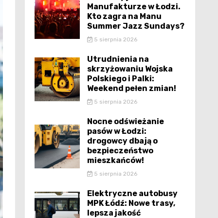
Manufakturze w Łodzi.
Kto zagra na Manu
Summer Jazz Sundays?
5 sierpnia 2026
Utrudnienia na
skrzyżowaniu Wojska
Polskiego i Palki:
Weekend pełen zmian!
5 sierpnia 2026
Nocne odświeżanie
pasów w Łodzi:
drogowcy dbają o
bezpieczeństwo
mieszkańców!
5 sierpnia 2026
Elektryczne autobusy
MPK Łódź: Nowe trasy,
lepsza jakość