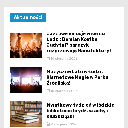
Aktualności
Jazzowe emocje w sercu
Łodzi: Damian Kostka i
Judyta Pisarczyk
rozgrzewają Manufakturę!
10 sierpnia 2026
Muzyczne Lato w Łodzi:
Klarnetowe Magie w Parku
Źródliska!
10 sierpnia 2026
Wyjątkowy tydzień w łódzkiej
bibliotece: brydż, szachy i
klub książki
9 sierpnia 2026