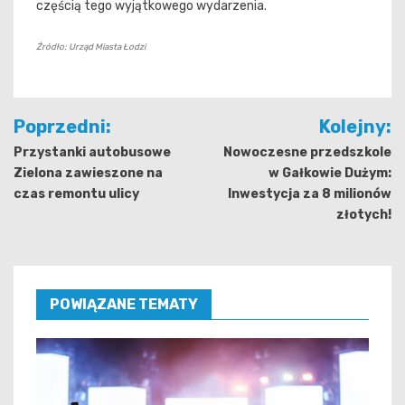
częścią tego wyjątkowego wydarzenia.
Źródło: Urząd Miasta Łodzi
Nawigacja
Poprzedni:
Kolejny:
wpisu
Przystanki autobusowe
Nowoczesne przedszkole
Zielona zawieszone na
w Gałkowie Dużym:
czas remontu ulicy
Inwestycja za 8 milionów
złotych!
POWIĄZANE TEMATY