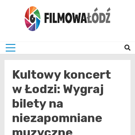
Skip
to
content
wszystko co związane z filmami i Łodzia
filmo
Kultowy koncert
w Łodzi: Wygraj
bilety na
niezapomniane
muzyczne