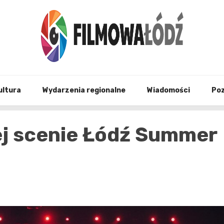
wszystko co związane z filmami i Łodzia
filmo
ultura
Wydarzenia regionalne
Wiadomości
Po
ej scenie Łódź Summer