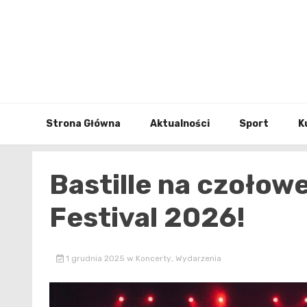
Skip
to
content
Strona Główna
Aktualności
Sport
K
Bastille na czołow
Festival 2026!
1 grudnia 2025
w
Koncerty
,
Wydarzenia