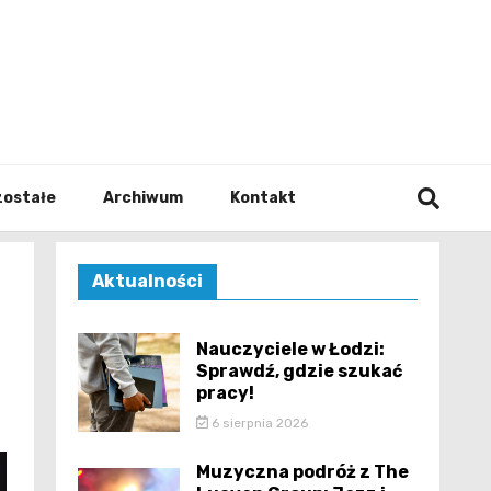
walodz
zostałe
Archiwum
Kontakt
Aktualności
Nauczyciele w Łodzi:
Sprawdź, gdzie szukać
pracy!
6 sierpnia 2026
Muzyczna podróż z The