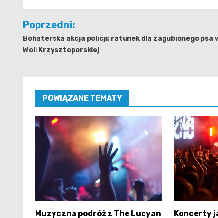
Nawigacja
Poprzedni:
wpisu
Bohaterska akcja policji: ratunek dla zagubionego psa 
Woli Krzysztoporskiej
POWIĄZANE TEMATY
Muzyczna podróż z The Lucyan
Koncerty 