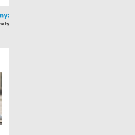
jny:
apaty