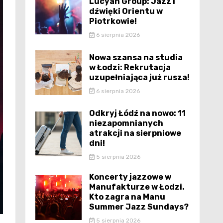
Lucyan Group: Jazz i
dźwięki Orientu w
Piotrkowie!
6 sierpnia 2026
Nowa szansa na studia
w Łodzi: Rekrutacja
uzupełniająca już rusza!
6 sierpnia 2026
Odkryj Łódź na nowo: 11
niezapomnianych
atrakcji na sierpniowe
dni!
5 sierpnia 2026
Koncerty jazzowe w
Manufakturze w Łodzi.
Kto zagra na Manu
Summer Jazz Sundays?
5 sierpnia 2026