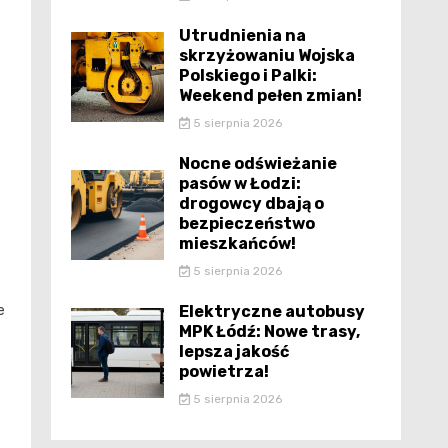
Utrudnienia na
skrzyżowaniu Wojska
Polskiego i Palki:
Weekend pełen zmian!
5 sierpnia 2026
Nocne odświeżanie
pasów w Łodzi:
drogowcy dbają o
bezpieczeństwo
mieszkańców!
5 sierpnia 2026
e
Elektryczne autobusy
MPK Łódź: Nowe trasy,
lepsza jakość
powietrza!
5 sierpnia 2026