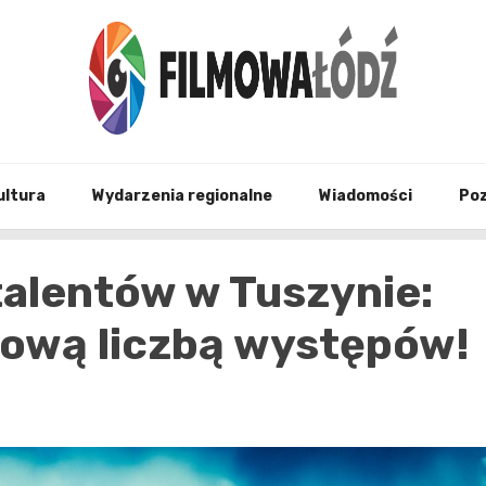
wszystko co związane z filmami i Łodzia
filmo
ultura
Wydarzenia regionalne
Wiadomości
Po
talentów w Tuszynie:
dową liczbą występów!