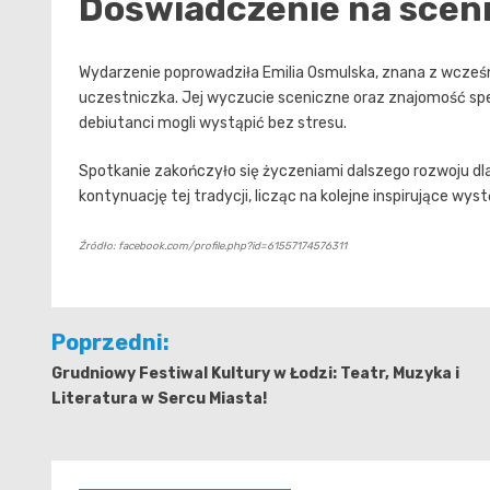
Doświadczenie na scen
Wydarzenie poprowadziła Emilia Osmulska, znana z wcześn
uczestniczka. Jej wyczucie sceniczne oraz znajomość specy
debiutanci mogli wystąpić bez stresu.
Spotkanie zakończyło się życzeniami dalszego rozwoju d
kontynuację tej tradycji, licząc na kolejne inspirujące wys
Źródło: facebook.com/profile.php?id=61557174576311
Nawigacja
Poprzedni:
wpisu
Grudniowy Festiwal Kultury w Łodzi: Teatr, Muzyka i
Literatura w Sercu Miasta!