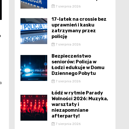
7 sierpnia 2026
17-latek na crossie bez
uprawnień i kasku
zatrzymany przez
o
policję
7 sierpnia 2026
Bezpieczeństwo
seniorów: Policja w
Łodzi edukuje w Domu
Dziennego Pobytu
7 sierpnia 2026
a
Łódź w rytmie Parady
Wolności 2026: Muzyka,
warsztaty i
niezapomniane
afterparty!
7 sierpnia 2026