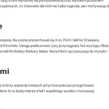
etacji, które wyróżniły się pomysłowością oraz wysokim poziomem
ządowych, co stanowiło dla nich nie tylko nagrodę, ale i motywację d
e
espoły. Na scenie prezentowali się m.in. Piotr i Wiktor Stawiany,
 Strumiłło. Uwagę publiczności i jury przyciągnęły też występy Oliwii
rnelii Kotlickiej i Barbary Walas. Wszystkich łączyła pasja do muzyki i
ami
ów, którzy wspierali młodych artystów podczas przygotowań.
ików to w dużej mierze efekt wspólnego wysiłku i motywacji