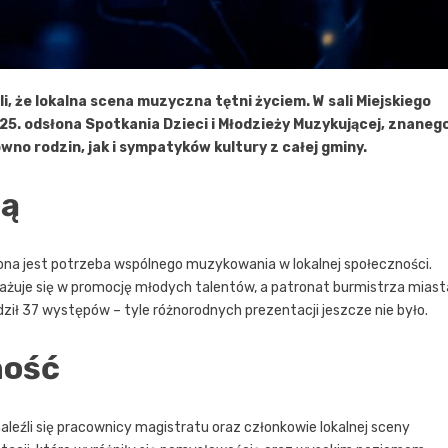
, że lokalna scena muzyczna tętni życiem. W sali Miejskiego
 25. odsłona Spotkania Dzieci i Młodzieży Muzykującej, znaneg
wno rodzin, jak i sympatyków kultury z całej gminy.
ją
niona jest potrzeba wspólnego muzykowania w lokalnej społeczności.
ażuje się w promocję młodych talentów, a patronat burmistrza miast
ił 37 występów – tyle różnorodnych prezentacji jeszcze nie było.
ność
aleźli się pracownicy magistratu oraz członkowie lokalnej sceny