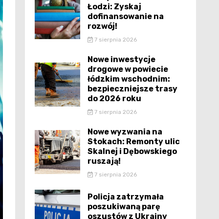
Łodzi: Zyskaj
dofinansowanie na
rozwój!
7 sierpnia 2026
Nowe inwestycje
drogowe w powiecie
łódzkim wschodnim:
bezpieczniejsze trasy
do 2026 roku
7 sierpnia 2026
Nowe wyzwania na
Stokach: Remonty ulic
Skalnej i Dębowskiego
ruszają!
7 sierpnia 2026
Policja zatrzymała
poszukiwaną parę
oszustów z Ukrainy