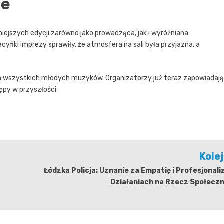
ie
iejszych edycji zarówno jako prowadząca, jak i wyróżniana
fiki imprezy sprawiły, że atmosfera na sali była przyjazna, a
la wszystkich młodych muzyków. Organizatorzy już teraz zapowiadają
tępy w przyszłości.
Kole
Łódzka Policja: Uznanie za Empatię i Profesjonal
Działaniach na Rzecz Społeczn