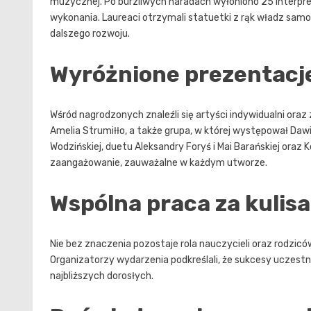
muzycznej. Po burzliwych naradach wyłoniono 25 interpr
wykonania. Laureaci otrzymali statuetki z rąk władz samor
dalszego rozwoju.
Wyróżnione prezentacj
Wśród nagrodzonych znaleźli się artyści indywidualni oraz z
Amelia Strumiłło, a także grupa, w której występował Dawid
Wodzińskiej, duetu Aleksandry Foryś i Mai Barańskiej oraz Ko
zaangażowanie, zauważalne w każdym utworze.
Wspólna praca za kulis
Nie bez znaczenia pozostaje rola nauczycieli oraz rodzic
Organizatorzy wydarzenia podkreślali, że sukcesy uczestn
najbliższych dorosłych.