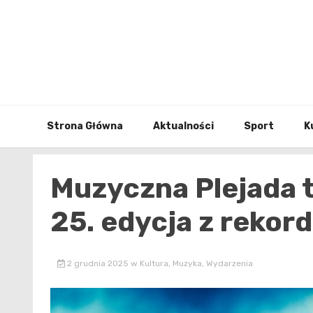
Skip
to
content
Strona Główna
Aktualności
Sport
K
Muzyczna Plejada 
25. edycja z rekor
2 grudnia 2025
w
Kultura
,
Muzyka
,
Wydarzenia