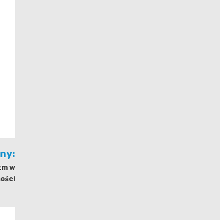
jny:
izm w
ości