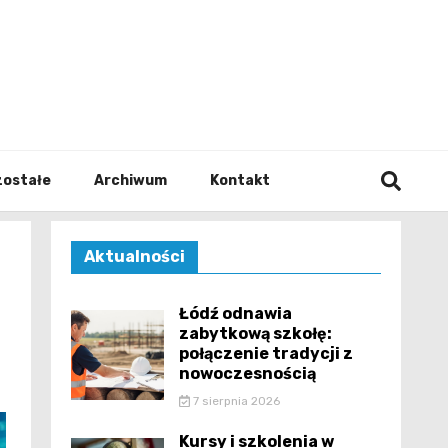
walodz
zostałe
Archiwum
Kontakt
Aktualności
Łódź odnawia
zabytkową szkołę:
połączenie tradycji z
nowoczesnością
7 sierpnia 2026
Kursy i szkolenia w