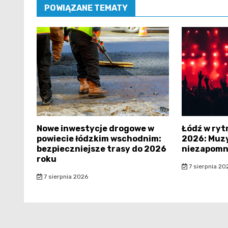
POWIĄZANE TEMATY
Nowe inwestycje drogowe w
Łódź w ryt
powiecie łódzkim wschodnim:
2026: Muzy
bezpieczniejsze trasy do 2026
niezapomn
roku
7 sierpnia 20
7 sierpnia 2026