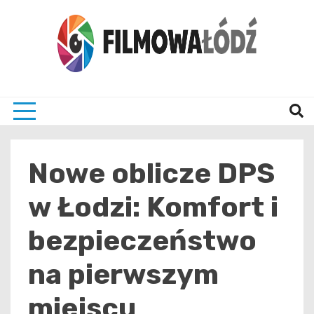
Skip
to
content
wszystko co związane z filmami i Łodzia
filmo
Nowe oblicze DPS
w Łodzi: Komfort i
bezpieczeństwo
na pierwszym
miejscu