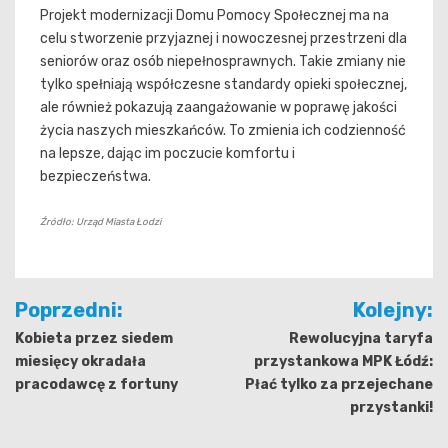
Projekt modernizacji Domu Pomocy Społecznej ma na
celu stworzenie przyjaznej i nowoczesnej przestrzeni dla
seniorów oraz osób niepełnosprawnych. Takie zmiany nie
tylko spełniają współczesne standardy opieki społecznej,
ale również pokazują zaangażowanie w poprawę jakości
życia naszych mieszkańców. To zmienia ich codzienność
na lepsze, dając im poczucie komfortu i
bezpieczeństwa.
Źródło: Urząd Miasta Łodzi
Nawigacja
Poprzedni:
Kolejny:
wpisu
Kobieta przez siedem
Rewolucyjna taryfa
miesięcy okradała
przystankowa MPK Łódź:
pracodawcę z fortuny
Płać tylko za przejechane
przystanki!