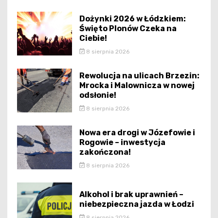
Dożynki 2026 w Łódzkiem:
Święto Plonów Czeka na
Ciebie!
8 sierpnia 2026
Rewolucja na ulicach Brzezin:
Mrocka i Malownicza w nowej
odsłonie!
8 sierpnia 2026
Nowa era drogi w Józefowie i
Rogowie – inwestycja
zakończona!
8 sierpnia 2026
Alkohol i brak uprawnień –
niebezpieczna jazda w Łodzi
8 sierpnia 2026