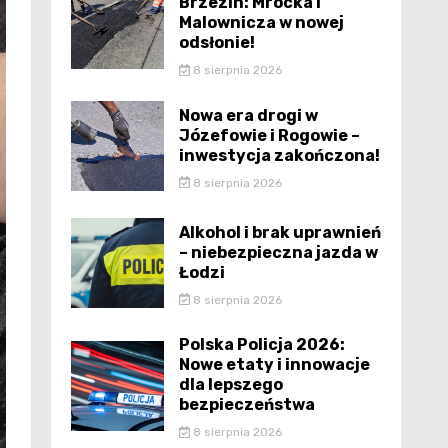
Brzezin: Mrocka i
Malownicza w nowej
odsłonie!
8 sierpnia 2026
Nowa era drogi w
Józefowie i Rogowie –
inwestycja zakończona!
8 sierpnia 2026
Alkohol i brak uprawnień
– niebezpieczna jazda w
Łodzi
8 sierpnia 2026
Polska Policja 2026:
Nowe etaty i innowacje
dla lepszego
bezpieczeństwa
8 sierpnia 2026