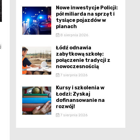
Nowe inwestycje Policji:
pół miliarda na sprzęt i
tysiące pojazdów w
planach
8 sierpnia 2026
j
Łódź odnawia
zabytkową szkołę:
połączenie tradycji z
nowoczesnością
7 sierpnia 2026
Kursy i szkolenia w
Łodzi: Zyskaj
dofinansowanie na
rozwój!
7 sierpnia 2026