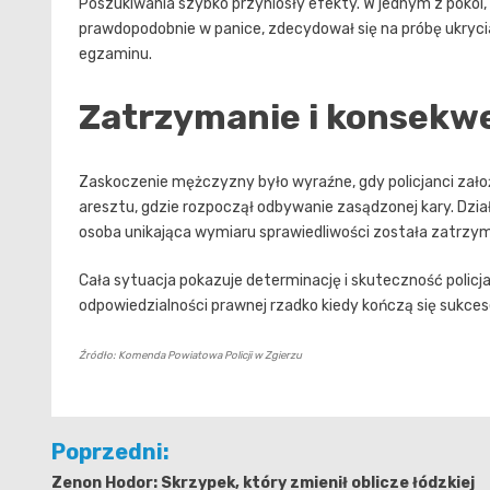
Poszukiwania szybko przyniosły efekty. W jednym z pokoi
prawdopodobnie w panice, zdecydował się na próbę ukrycia
egzaminu.
Zatrzymanie i konsekw
Zaskoczenie mężczyzny było wyraźne, gdy policjanci założ
aresztu, gdzie rozpoczął odbywanie zasądzonej kary. Dział
osoba unikająca wymiaru sprawiedliwości została zatrzy
Cała sytuacja pokazuje determinację i skuteczność policja
odpowiedzialności prawnej rzadko kiedy kończą się sukce
Źródło: Komenda Powiatowa Policji w Zgierzu
Nawigacja
Poprzedni:
wpisu
Zenon Hodor: Skrzypek, który zmienił oblicze łódzkiej