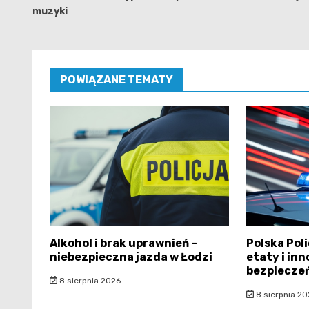
muzyki
POWIĄZANE TEMATY
Alkohol i brak uprawnień –
Polska Pol
niebezpieczna jazda w Łodzi
etaty i in
bezpiecze
8 sierpnia 2026
8 sierpnia 20