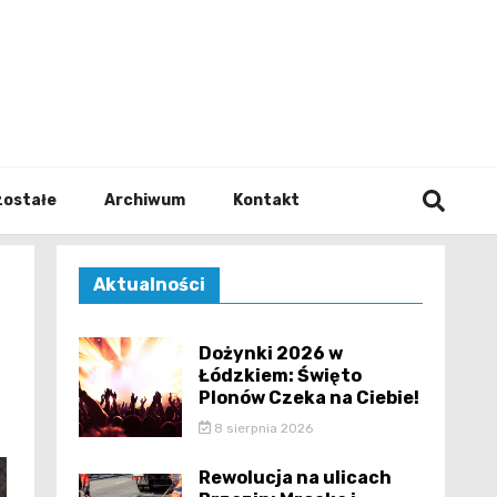
walodz
zostałe
Archiwum
Kontakt
Aktualności
Dożynki 2026 w
Łódzkiem: Święto
Plonów Czeka na Ciebie!
8 sierpnia 2026
Rewolucja na ulicach