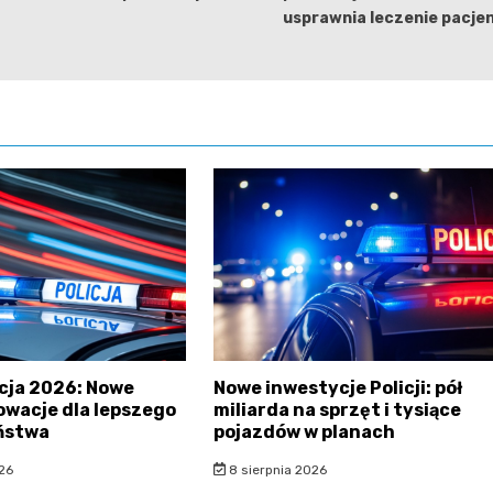
usprawnia leczenie pacje
icja 2026: Nowe
Nowe inwestycje Policji: pół
nowacje dla lepszego
miliarda na sprzęt i tysiące
ństwa
pojazdów w planach
26
8 sierpnia 2026