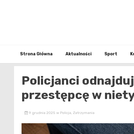
Skip
to
content
Strona Główna
Aktualności
Sport
K
Policjanci odnajdu
przestępcę w nie
9 grudnia 2025
w
Policja
,
Zatrzymania