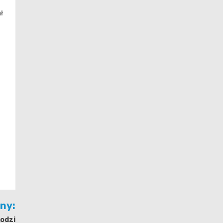
ł
jny:
odzi