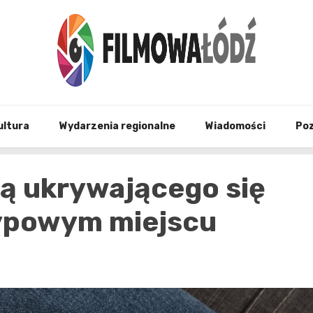
wszystko co związane z filmami i Łodzia
filmo
ultura
Wydarzenia regionalne
Wiadomości
Po
ją ukrywającego się
typowym miejscu