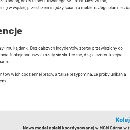
, za kanapą, odkryto poszukiwanego 35-latka. Mężczyzna,
 się w wąskiej przestrzeni między ścianą a meblem. Jego plan nie zda
encje
yli mu kajdanki. Bez dalszych incydentów został przewieziony do
ania funkcjonariuszy okazały się skuteczne, dzięki czemu kolejna
mana.
ntów w ich codziennej pracy, a także przypomina, że próby unikania
sem.
Kole
Nowy model opieki koordynowanej w MCM Górna w Ł