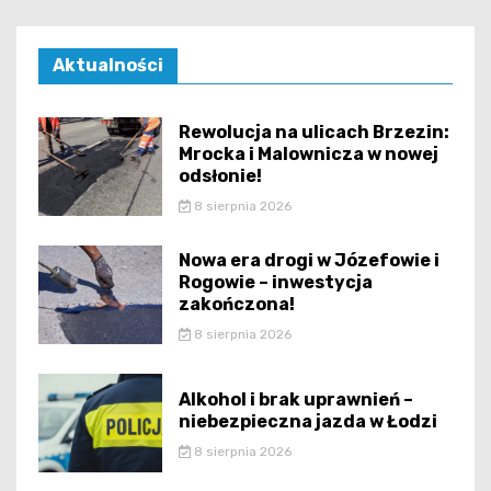
Aktualności
Rewolucja na ulicach Brzezin:
Mrocka i Malownicza w nowej
odsłonie!
8 sierpnia 2026
Nowa era drogi w Józefowie i
Rogowie – inwestycja
zakończona!
8 sierpnia 2026
Alkohol i brak uprawnień –
niebezpieczna jazda w Łodzi
8 sierpnia 2026