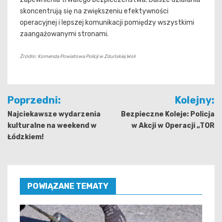
skoncentrują się na zwiększeniu efektywności
operacyjnej i lepszej komunikacji pomiędzy wszystkimi
zaangażowanymi stronami.
Źródło: Komenda Powiatowa Policji w Zduńskiej Woli
Nawigacja
Poprzedni:
Kolejny:
wpisu
Najciekawsze wydarzenia
Bezpieczne Koleje: Policja
kulturalne na weekend w
w Akcji w Operacji „TOR
Łódzkiem!
POWIĄZANE TEMATY