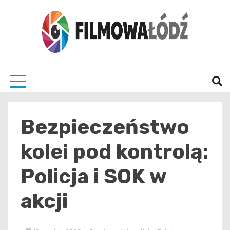
Skip
to
content
wszystko co związane z filmami i Łodzia
filmo
Bezpieczeństwo
kolei pod kontrolą:
Policja i SOK w
akcji