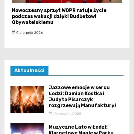
Nowoczesny sprzęt WOPR ratuje życie
podczas wakacji dzięki Budżetowi
Obywatelskiemu
9 sierpnia 2026
Aktualności
Jazzowe emocje w sercu
Łodzi: Damian Kostka i
Judyta Pisarczyk
rozgrzewają Manufakturę!
10 sierpnia 2026
Muzyczne Lato w Łodzi:
Klarnetowe Magie w Parku