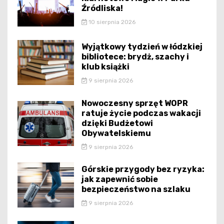
Źródliska!
10 sierpnia 2026
Wyjątkowy tydzień w łódzkiej
bibliotece: brydż, szachy i
klub książki
9 sierpnia 2026
Nowoczesny sprzęt WOPR
ratuje życie podczas wakacji
dzięki Budżetowi
Obywatelskiemu
9 sierpnia 2026
Górskie przygody bez ryzyka:
jak zapewnić sobie
bezpieczeństwo na szlaku
9 sierpnia 2026