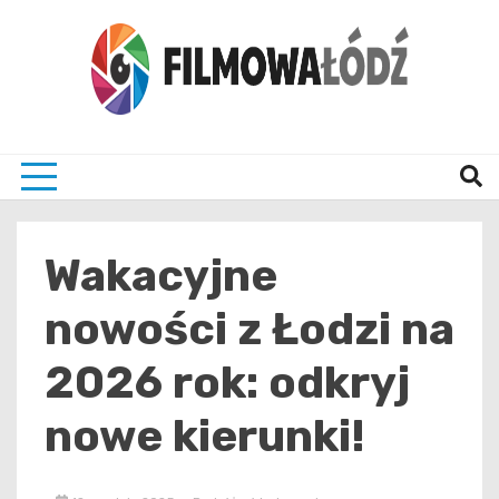
Skip
to
content
wszystko co związane z filmami i Łodzia
filmo
Wakacyjne
nowości z Łodzi na
2026 rok: odkryj
nowe kierunki!