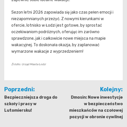
Sezon letni 2026 zapowiada się jako czas pełen emocji i
niezapomnianych przeżyć. Z nowymi kierunkami w
ofercie, lotnisko w Łodzi jest gotowe, by sprostać
oczekiwaniom podróżnych, oferując im zarówno
sprawdzone, jak i całkowicie nowe miejsca na mapie
wakacyjnej. To doskonała okazja, by zaplanować
wymarzone wakacje z wyprzedzeniem!
Źródło: Urząd Miasta Łodzi
Nawigacja
Poprzedni:
Kolejny:
wpisu
Bezpieczniejsza droga do
Dmosin: Nowe inwestycje
szkoły i pracy w
w bezpieczeństwo
Lutomiersku!
mieszkańców na czołowej
pozycji w obronie cywilnej