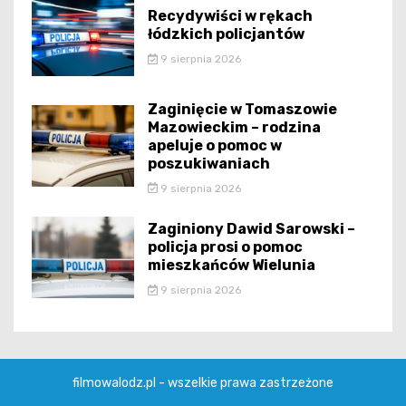
Recydywiści w rękach
łódzkich policjantów
9 sierpnia 2026
Zaginięcie w Tomaszowie
Mazowieckim – rodzina
apeluje o pomoc w
poszukiwaniach
9 sierpnia 2026
Zaginiony Dawid Sarowski –
policja prosi o pomoc
mieszkańców Wielunia
9 sierpnia 2026
filmowalodz.pl - wszelkie prawa zastrzeżone