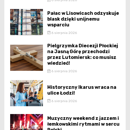
6 sierpnia 2026
Pałac w Lisowicach odzyskuje
blask dzięki unijnemu
wsparciu
6 sierpnia 2026
Pielgrzymka Diecezji Płockiej
na Jasną Górę przechodzi
przez Lutomiersk: co musisz
wiedzieć!
6 sierpnia 2026
Historyczny Ikarus wraca na
ulice Łodzi!
6 sierpnia 2026
Muzyczny weekend z jazzem i
łemkowskimi rytmami w sercu
Polski