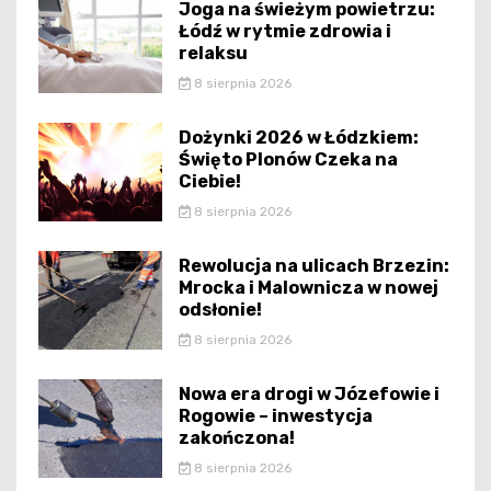
Joga na świeżym powietrzu:
Łódź w rytmie zdrowia i
relaksu
8 sierpnia 2026
Dożynki 2026 w Łódzkiem:
Święto Plonów Czeka na
Ciebie!
8 sierpnia 2026
Rewolucja na ulicach Brzezin:
Mrocka i Malownicza w nowej
odsłonie!
8 sierpnia 2026
Nowa era drogi w Józefowie i
Rogowie – inwestycja
zakończona!
8 sierpnia 2026