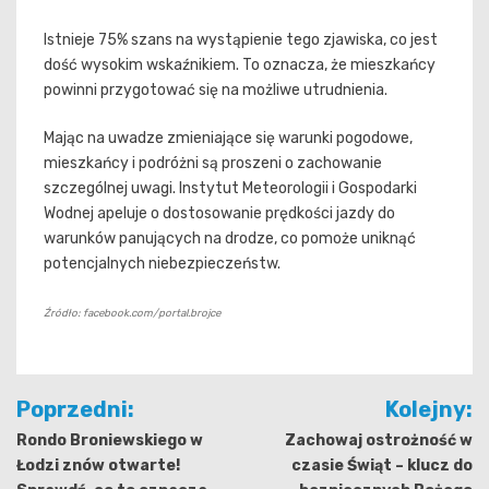
Istnieje 75% szans na wystąpienie tego zjawiska, co jest
dość wysokim wskaźnikiem. To oznacza, że mieszkańcy
powinni przygotować się na możliwe utrudnienia.
Mając na uwadze zmieniające się warunki pogodowe,
mieszkańcy i podróżni są proszeni o zachowanie
szczególnej uwagi. Instytut Meteorologii i Gospodarki
Wodnej apeluje o dostosowanie prędkości jazdy do
warunków panujących na drodze, co pomoże uniknąć
potencjalnych niebezpieczeństw.
Źródło: facebook.com/portal.brojce
Nawigacja
Poprzedni:
Kolejny:
wpisu
Rondo Broniewskiego w
Zachowaj ostrożność w
Łodzi znów otwarte!
czasie Świąt – klucz do