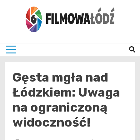
Skip
to
content
wszystko co związane z filmami i Łodzia
filmo
Gęsta mgła nad
Łódzkiem: Uwaga
na ograniczoną
widoczność!