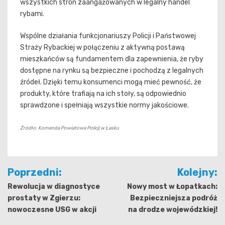
wszystkich stron zaangażowanych w legalny handel
rybami.
Wspólne działania funkcjonariuszy Policji i Państwowej
Straży Rybackiej w połączeniu z aktywną postawą
mieszkańców są fundamentem dla zapewnienia, że ryby
dostępne na rynku są bezpieczne i pochodzą z legalnych
źródeł. Dzięki temu konsumenci mogą mieć pewność, że
produkty, które trafiają na ich stoły, są odpowiednio
sprawdzone i spełniają wszystkie normy jakościowe.
Źródło: Komenda Powiatowa Policji w Łasku
Nawigacja
Poprzedni:
Kolejny:
wpisu
Rewolucja w diagnostyce
Nowy most w Łopatkach:
prostaty w Zgierzu:
Bezpieczniejsza podróż
nowoczesne USG w akcji
na drodze wojewódzkiej!