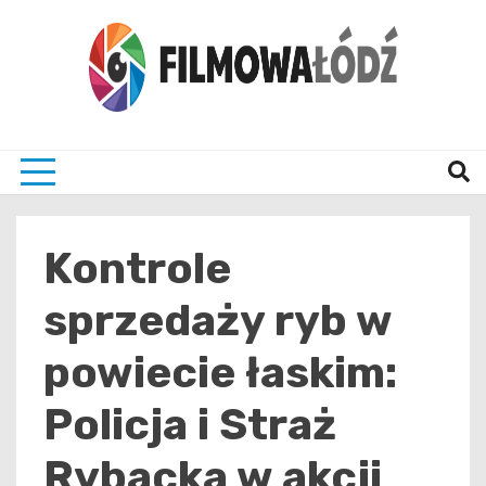
Skip
to
content
wszystko co związane z filmami i Łodzia
filmo
Kontrole
sprzedaży ryb w
powiecie łaskim:
Policja i Straż
Rybacka w akcji