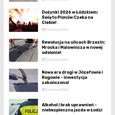
Dożynki 2026 w Łódzkiem:
Święto Plonów Czeka na
Ciebie!
8 sierpnia 2026
Rewolucja na ulicach Brzezin:
Mrocka i Malownicza w nowej
odsłonie!
8 sierpnia 2026
Nowa era drogi w Józefowie i
Rogowie – inwestycja
zakończona!
8 sierpnia 2026
Alkohol i brak uprawnień –
niebezpieczna jazda w Łodzi