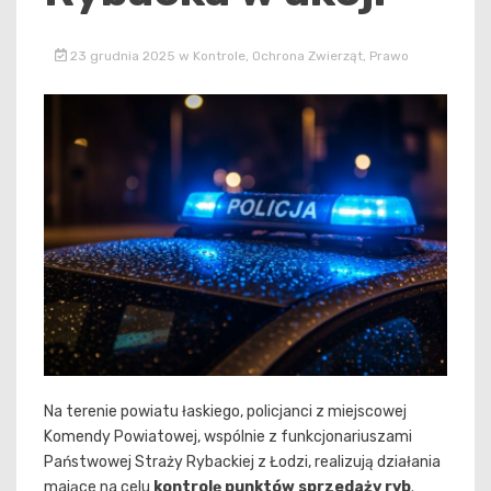
23 grudnia 2025
w
Kontrole
,
Ochrona Zwierząt
,
Prawo
Na terenie powiatu łaskiego, policjanci z miejscowej
Komendy Powiatowej, wspólnie z funkcjonariuszami
Państwowej Straży Rybackiej z Łodzi, realizują działania
mające na celu
kontrolę punktów sprzedaży ryb
.