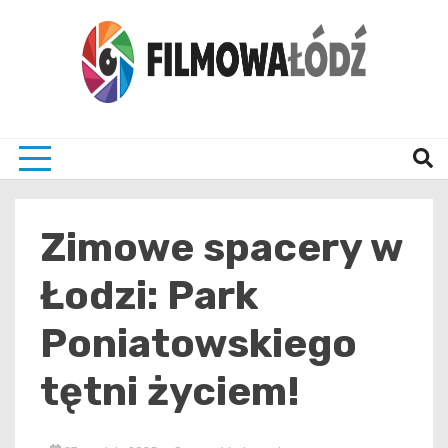
Skip
to
content
wszystko co związane z filmami i Łodzia
filmo
Zimowe spacery w
Łodzi: Park
Poniatowskiego
tętni życiem!