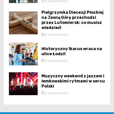
6 sierpnia 2026
Pielgrzymka Diecezji Płockiej
na Jasną Górę przechodzi
przez Lutomiersk: co musisz
wiedzieć!
6 sierpnia 2026
Historyczny Ikarus wraca na
ulice Łodzi!
6 sierpnia 2026
Muzyczny weekend z jazzem i
łemkowskimi rytmami w sercu
Polski
6 sierpnia 2026