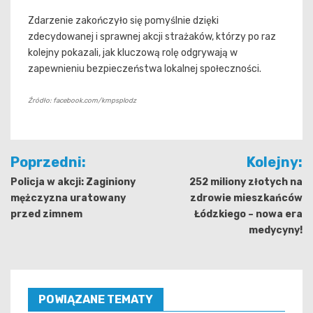
Zdarzenie zakończyło się pomyślnie dzięki
zdecydowanej i sprawnej akcji strażaków, którzy po raz
kolejny pokazali, jak kluczową rolę odgrywają w
zapewnieniu bezpieczeństwa lokalnej społeczności.
Źródło: facebook.com/kmpsplodz
Nawigacja
Poprzedni:
Kolejny:
wpisu
Policja w akcji: Zaginiony
252 miliony złotych na
mężczyzna uratowany
zdrowie mieszkańców
przed zimnem
Łódzkiego – nowa era
medycyny!
POWIĄZANE TEMATY