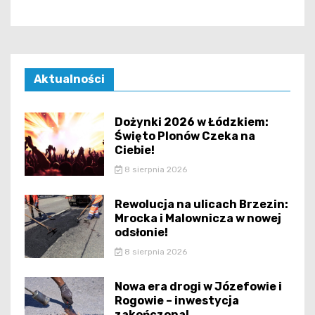
Aktualności
Dożynki 2026 w Łódzkiem:
Święto Plonów Czeka na
Ciebie!
8 sierpnia 2026
Rewolucja na ulicach Brzezin:
Mrocka i Malownicza w nowej
odsłonie!
8 sierpnia 2026
Nowa era drogi w Józefowie i
Rogowie – inwestycja
zakończona!