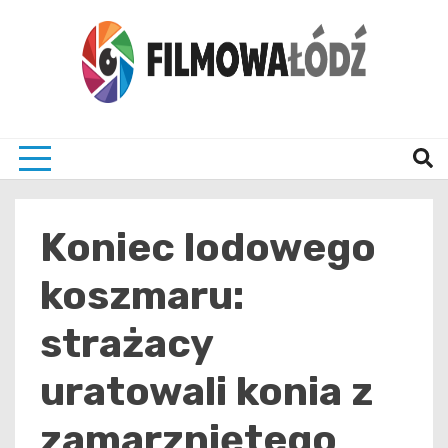
Skip
to
content
wszystko co związane z filmami i Łodzia
filmo
Koniec lodowego
koszmaru:
strażacy
uratowali konia z
zamarzniętego