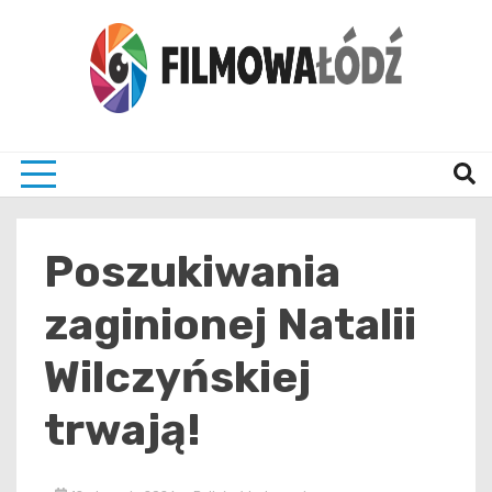
Skip
to
content
wszystko co związane z filmami i Łodzia
filmo
Poszukiwania
zaginionej Natalii
Wilczyńskiej
trwają!