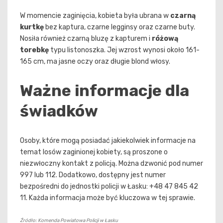
W momencie zaginięcia, kobieta była ubrana w
czarną
kurtkę
bez kaptura, czarne legginsy oraz czarne buty.
Nosiła również czarną bluzę z kapturem i
różową
torebkę
typu listonoszka. Jej wzrost wynosi około 161-
165 cm, ma jasne oczy oraz długie blond włosy.
Ważne informacje dla
świadków
Osoby, które mogą posiadać jakiekolwiek informacje na
temat losów zaginionej kobiety, są proszone o
niezwłoczny kontakt z policją. Można dzwonić pod numer
997 lub 112. Dodatkowo, dostępny jest numer
bezpośredni do jednostki policji w Łasku: +48 47 845 42
11. Każda informacja może być kluczowa w tej sprawie.
Źródło: Komenda Powiatowa Policji w Łasku