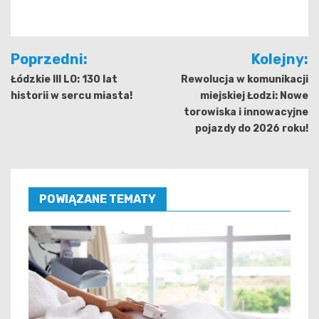
Nawigacja
Poprzedni:
Kolejny:
wpisu
Łódzkie III LO: 130 lat
Rewolucja w komunikacji
historii w sercu miasta!
miejskiej Łodzi: Nowe
torowiska i innowacyjne
pojazdy do 2026 roku!
POWIĄZANE TEMATY