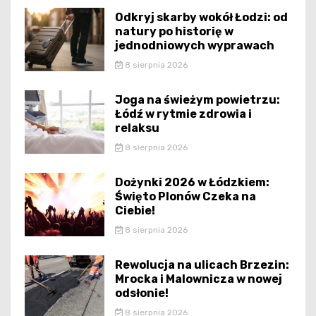
Odkryj skarby wokół Łodzi: od
natury po historię w
jednodniowych wyprawach
8 sierpnia 2026
Joga na świeżym powietrzu:
Łódź w rytmie zdrowia i
relaksu
8 sierpnia 2026
Dożynki 2026 w Łódzkiem:
Święto Plonów Czeka na
Ciebie!
8 sierpnia 2026
Rewolucja na ulicach Brzezin:
Mrocka i Malownicza w nowej
odsłonie!
8 sierpnia 2026