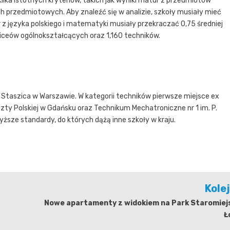
ka istotnych kryteriów, takich jak wyniki matur z przedmiotów
 przedmiotowych. Aby znaleźć się w analizie, szkoły musiały mieć
 z języka polskiego i matematyki musiały przekraczać 0,75 średniej
liceów ogólnokształcących oraz 1,160 techników.
 Staszica w Warszawie. W kategorii techników pierwsze miejsce ex
ty Polskiej w Gdańsku oraz Technikum Mechatroniczne nr 1 im. P.
sze standardy, do których dążą inne szkoły w kraju.
Kole
Nowe apartamenty z widokiem na Park Staromiejs
Ł