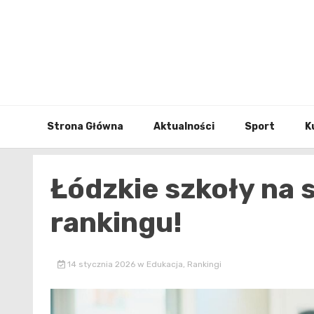
Skip
to
content
Strona Główna
Aktualności
Sport
K
Łódzkie szkoły na 
rankingu!
14 stycznia 2026
w
Edukacja
,
Rankingi