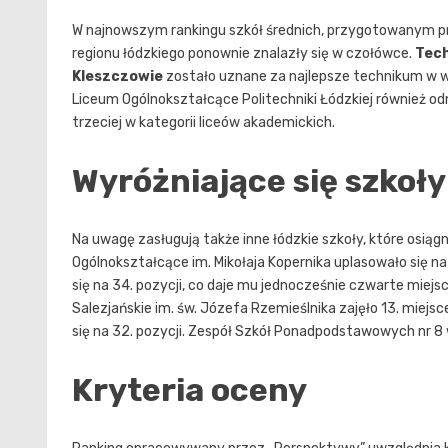
W najnowszym rankingu szkół średnich, przygotowanym pr
regionu łódzkiego ponownie znalazły się w czołówce.
Tech
Kleszczowie
zostało uznane za najlepsze technikum w w
Liceum Ogólnokształcące Politechniki Łódzkiej również odn
trzeciej w kategorii liceów akademickich.
Wyróżniające się szkoły
Na uwagę zasługują także inne łódzkie szkoły, które osią
Ogólnokształcące im. Mikołaja Kopernika uplasowało się na
się na 34. pozycji, co daje mu jednocześnie czwarte miej
Salezjańskie im. św. Józefa Rzemieślnika zajęło 13. miej
się na 32. pozycji. Zespół Szkół Ponadpodstawowych nr 8
Kryteria oceny