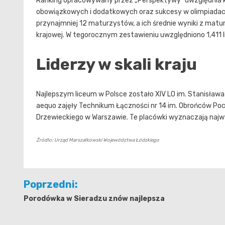
Ranking opracowywany przez „Perspektywy” uwzględnia kil
obowiązkowych i dodatkowych oraz sukcesy w olimpiadach
przynajmniej 12 maturzystów, a ich średnie wyniki z matur
krajowej. W tegorocznym zestawieniu uwzględniono 1,411 
Liderzy w skali kraju
Najlepszym liceum w Polsce zostało XIV LO im. Stanisława
aequo zajęły Technikum Łączności nr 14 im. Obrońców Pocz
Drzewieckiego w Warszawie. Te placówki wyznaczają najwyż
Źródło: Urząd Marszałkowski Województwa Łódzkiego
Nawigacja
Poprzedni:
wpisu
Porodówka w Sieradzu znów najlepsza