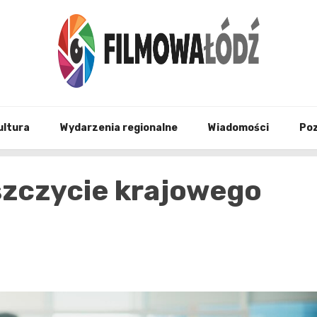
wszystko co związane z filmami i Łodzia
filmo
ultura
Wydarzenia regionalne
Wiadomości
Po
szczycie krajowego