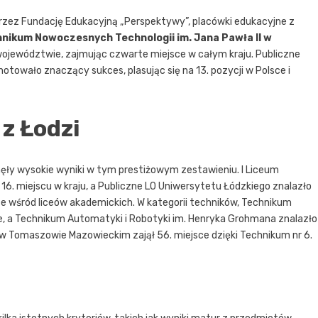
zez Fundację Edukacyjną „Perspektywy”, placówki edukacyjne z
nikum Nowoczesnych Technologii im. Jana Pawła II w
ojewództwie, zajmując czwarte miejsce w całym kraju. Publiczne
otowało znaczący sukces, plasując się na 13. pozycji w Polsce i
 z Łodzi
gnęły wysokie wyniki w tym prestiżowym zestawieniu. I Liceum
 16. miejscu w kraju, a Publiczne LO Uniwersytetu Łódzkiego znalazło
sce wśród liceów akademickich. W kategorii techników, Technikum
sce, a Technikum Automatyki i Robotyki im. Henryka Grohmana znalazło
 w Tomaszowie Mazowieckim zajął 56. miejsce dzięki Technikum nr 6.