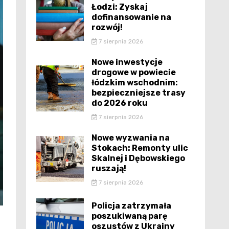
Łodzi: Zyskaj
dofinansowanie na
rozwój!
7 sierpnia 2026
Nowe inwestycje
drogowe w powiecie
łódzkim wschodnim:
bezpieczniejsze trasy
do 2026 roku
7 sierpnia 2026
Nowe wyzwania na
Stokach: Remonty ulic
Skalnej i Dębowskiego
ruszają!
7 sierpnia 2026
Policja zatrzymała
poszukiwaną parę
oszustów z Ukrainy