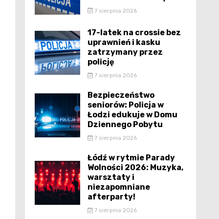
7 sierpnia 2026
17-latek na crossie bez
uprawnień i kasku
zatrzymany przez
policję
7 sierpnia 2026
Bezpieczeństwo
seniorów: Policja w
Łodzi edukuje w Domu
Dziennego Pobytu
7 sierpnia 2026
Łódź w rytmie Parady
Wolności 2026: Muzyka,
warsztaty i
niezapomniane
afterparty!
7 sierpnia 2026