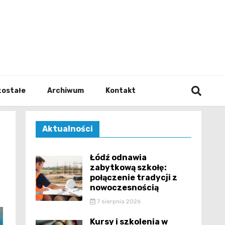
walodz
zostałe
Archiwum
Kontakt
Aktualności
Łódź odnawia
zabytkową szkołę:
połączenie tradycji z
nowoczesnością
7 sierpnia 2026
Kursy i szkolenia w