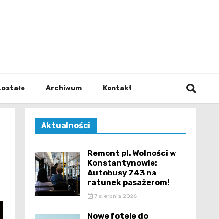
walodz
zostałe
Archiwum
Kontakt
Aktualności
Remont pl. Wolności w
Konstantynowie:
Autobusy Z43 na
ratunek pasażerom!
7 sierpnia 2026
Nowe fotele do