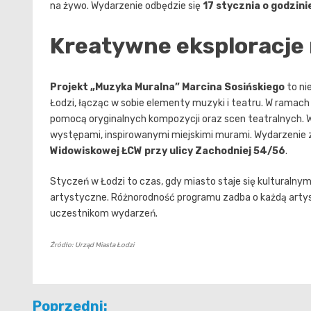
na żywo. Wydarzenie odbędzie się
17 stycznia o godzini
Kreatywne eksploracje 
Projekt „Muzyka Muralna” Marcina Sosińskiego
to ni
Łodzi, łącząc w sobie elementy muzyki i teatru. W ramach 
pomocą oryginalnych kompozycji oraz scen teatralnych. W
występami, inspirowanymi miejskimi murami. Wydarzenie
Widowiskowej ŁCW przy ulicy Zachodniej 54/56
.
Styczeń w Łodzi to czas, gdy miasto staje się kulturaln
artystyczne. Różnorodność programu zadba o każdą arty
uczestnikom wydarzeń.
Źródło: Urząd Miasta Łodzi
Nawigacja
Poprzedni: