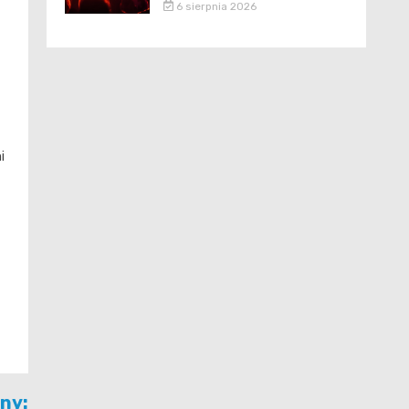
6 sierpnia 2026
i
jny: