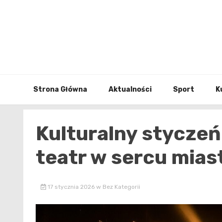
Skip
to
content
Strona Główna
Aktualności
Sport
K
Kulturalny styczeń
teatr w sercu mias
17 stycznia 2026
w
Bez Kategorii