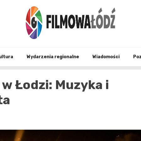
wszystko co związane z filmami i Łodzia
filmo
ultura
Wydarzenia regionalne
Wiadomości
Po
 w Łodzi: Muzyka i
ta