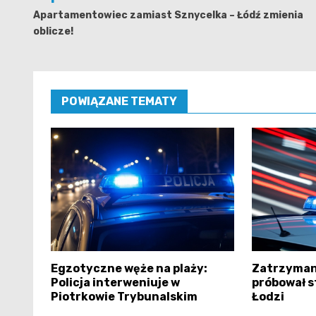
wpisu
Apartamentowiec zamiast Sznycelka – Łódź zmienia
oblicze!
POWIĄZANE TEMATY
Egzotyczne węże na plaży:
Zatrzyman
Policja interweniuje w
próbował s
Piotrkowie Trybunalskim
Łodzi