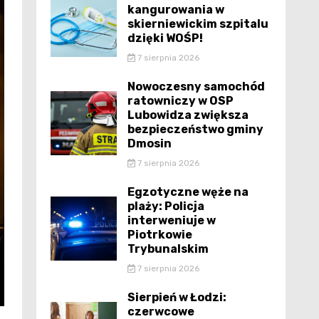
kangurowania w
skierniewickim szpitalu
dzięki WOŚP!
7 sierpnia 2026
Nowoczesny samochód
ratowniczy w OSP
Lubowidza zwiększa
bezpieczeństwo gminy
Dmosin
7 sierpnia 2026
Egzotyczne węże na
plaży: Policja
interweniuje w
Piotrkowie
Trybunalskim
7 sierpnia 2026
Sierpień w Łodzi:
czerwcowe