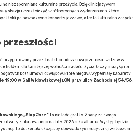
 na niezapomniane kulturalne przeżycia. Dzięki inicjatywom
mają okazję uczestniczyć w różnorodnych wydarzeniach, które
spektakli po nowoczesne koncerty jazzowe, oferta kulturalna zaspoko
 przeszłości
m”
przygotowany przez Teatr Ponadczasowi przeniesie widzów w
e hołdem dla tamtejszej wolności i radości życia, łączy muzykę na
 bogatych kostiumów i dźwięków, które niegdyś wypełniały kabarety
ie 19:00 w Sali Widowiskowej ŁCW przy ulicy Zachodniej 54/56
.
chowskiego „Slap Jazz”
to nie lada gratka. Znany ze swego
ze utwory z planowanego na luty 2026 roku albumu. Występ będzie
tycznej. To doskonała okazja, by doświadczyć muzycznej wirtuozerii