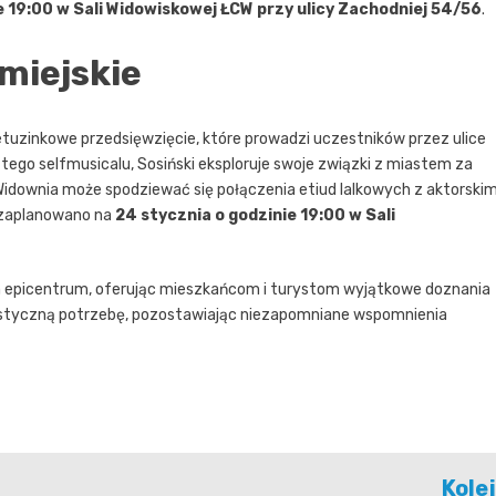
e 19:00 w Sali Widowiskowej ŁCW przy ulicy Zachodniej 54/56
.
miejskie
etuzinkowe przedsięwzięcie, które prowadzi uczestników przez ulice
tego selfmusicalu, Sosiński eksploruje swoje związki z miastem za
idownia może spodziewać się połączenia etiud lalkowych z aktorskim
 zaplanowano na
24 stycznia o godzinie 19:00 w Sali
ym epicentrum, oferując mieszkańcom i turystom wyjątkowe doznania
styczną potrzebę, pozostawiając niezapomniane wspomnienia
Kole