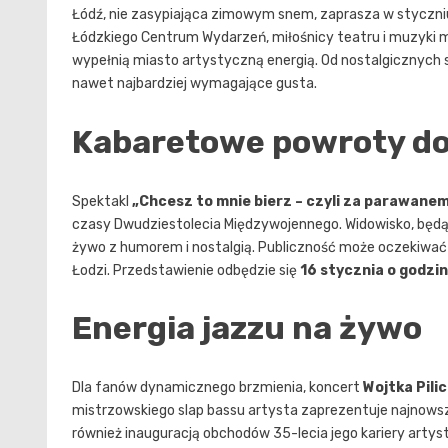
Łódź, nie zasypiająca zimowym snem, zaprasza w styczniu
Łódzkiego Centrum Wydarzeń, miłośnicy teatru i muzyki 
wypełnią miasto artystyczną energią. Od nostalgicznych 
nawet najbardziej wymagające gusta.
Kabaretowe powroty do
Spektakl
„Chcesz to mnie bierz – czyli za parawane
czasy Dwudziestolecia Międzywojennego. Widowisko, będąc
żywo z humorem i nostalgią. Publiczność może oczekiwać
Łodzi. Przedstawienie odbędzie się
16 stycznia o godzin
Energia jazzu na żywo
Dla fanów dynamicznego brzmienia, koncert
Wojtka Pili
mistrzowskiego slap bassu artysta zaprezentuje najnows
również inauguracją obchodów 35-lecia jego kariery artys