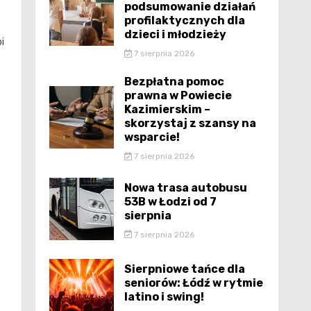
podsumowanie działań
profilaktycznych dla
dzieci i młodzieży
i
7 sierpnia 2026
Bezpłatna pomoc
prawna w Powiecie
Kazimierskim –
skorzystaj z szansy na
wsparcie!
7 sierpnia 2026
Nowa trasa autobusu
53B w Łodzi od 7
sierpnia
7 sierpnia 2026
Sierpniowe tańce dla
seniorów: Łódź w rytmie
latino i swing!