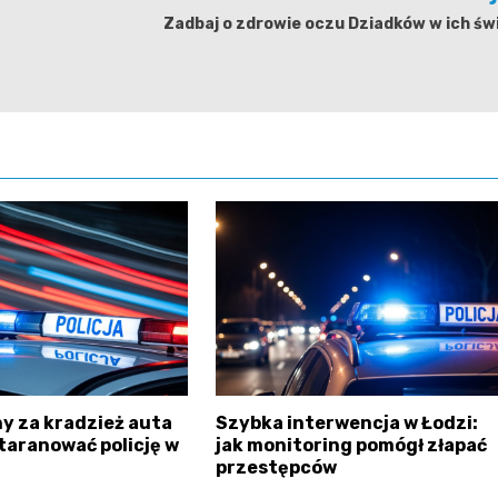
Zadbaj o zdrowie oczu Dziadków w ich św
y za kradzież auta
Szybka interwencja w Łodzi:
taranować policję w
jak monitoring pomógł złapać
przestępców