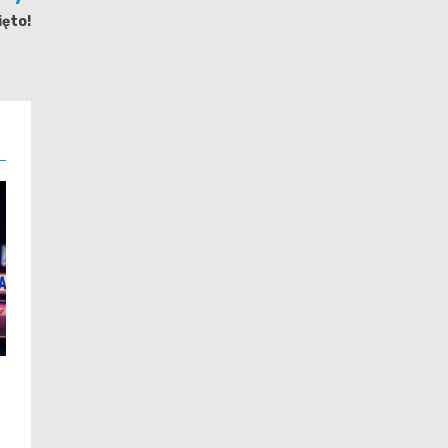
ięto!