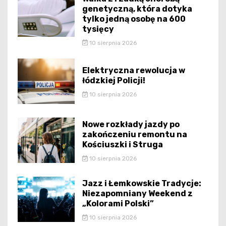
genetyczną, która dotyka
tylko jedną osobę na 600
tysięcy
10 sierpnia 2026
Elektryczna rewolucja w
łódzkiej Policji!
10 sierpnia 2026
Nowe rozkłady jazdy po
zakończeniu remontu na
Kościuszki i Struga
10 sierpnia 2026
Jazz i Łemkowskie Tradycje:
Niezapomniany Weekend z
„Kolorami Polski”
10 sierpnia 2026