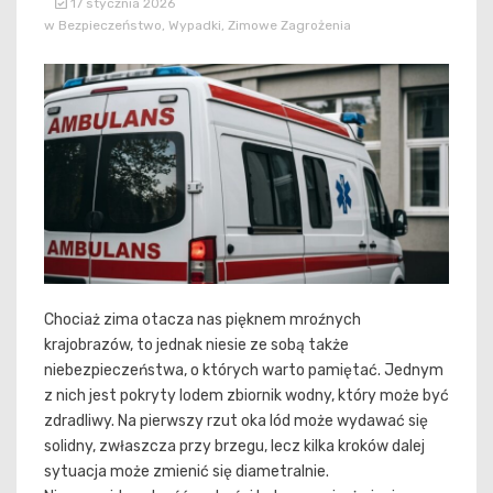
17 stycznia 2026
w
Bezpieczeństwo
,
Wypadki
,
Zimowe Zagrożenia
Chociaż zima otacza nas pięknem mroźnych
krajobrazów, to jednak niesie ze sobą także
niebezpieczeństwa, o których warto pamiętać. Jednym
z nich jest pokryty lodem zbiornik wodny, który może być
zdradliwy. Na pierwszy rzut oka lód może wydawać się
solidny, zwłaszcza przy brzegu, lecz kilka kroków dalej
sytuacja może zmienić się diametralnie.