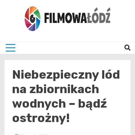
Skip
to
content
wszystko co związane z filmami i Łodzia
filmo
Niebezpieczny lód
na zbiornikach
wodnych – bądź
ostrożny!