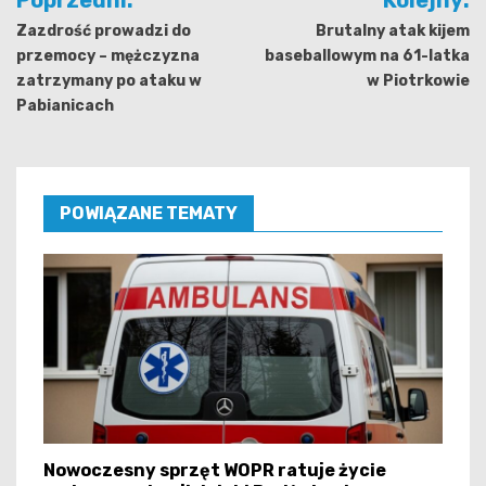
wpisu
Zazdrość prowadzi do
Brutalny atak kijem
przemocy – mężczyzna
baseballowym na 61-latka
zatrzymany po ataku w
w Piotrkowie
Pabianicach
POWIĄZANE TEMATY
Nowoczesny sprzęt WOPR ratuje życie