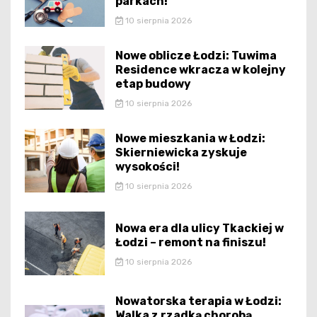
parkach!
10 sierpnia 2026
Nowe oblicze Łodzi: Tuwima
Residence wkracza w kolejny
etap budowy
10 sierpnia 2026
Nowe mieszkania w Łodzi:
Skierniewicka zyskuje
wysokości!
10 sierpnia 2026
Nowa era dla ulicy Tkackiej w
Łodzi – remont na finiszu!
10 sierpnia 2026
Nowatorska terapia w Łodzi:
Walka z rzadką chorobą